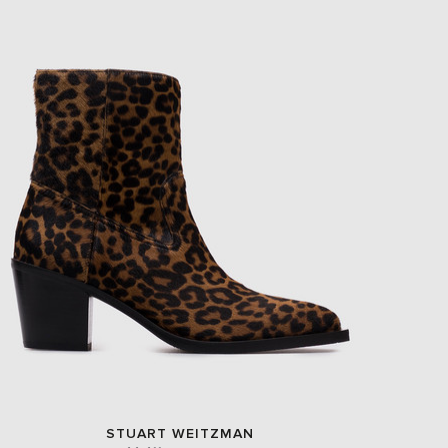
EUR
Slovakia
€
EUR
Slovenia
€
EUR
Spain
€
EUR
Sweden
€
UAH
Ukraine
₴
EUR
Other
€
STUART WEITZMAN