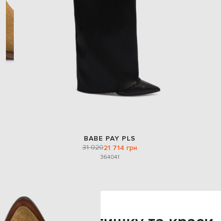
BABE PAY PLS
31 020
21 714 грн
36
40
41