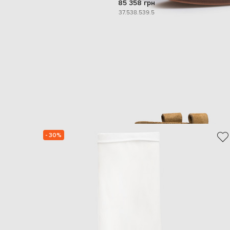
85 358 грн
37.5
38.5
39.5
- 30%