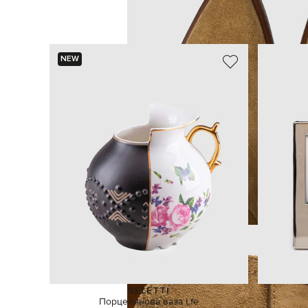
NEW
SELETTI
Порцелянова ваза Lfe