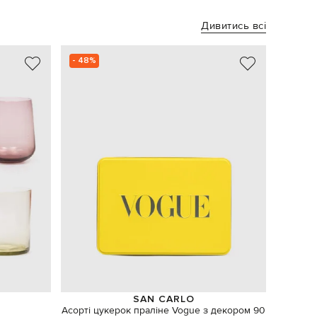
Дивитись всі
- 48%
SAN CARLO
Асорті цукерок праліне Vogue з декором 90
Наб