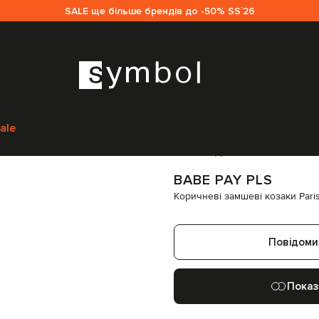
SALE ще більше брендів до -50% SS`26
Взуття
Козаки
Babe Pay Pls Коричневі замшеві козаки Paris з мета
ale
Код товару:
213339
BABE PAY PLS
Коричневі замшеві козаки Par
Повідоми
Показ