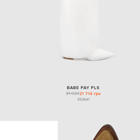
BABE PAY PLS
31 020
21 714 грн
35
36
41