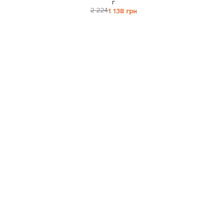
г
2 224
1 138 грн