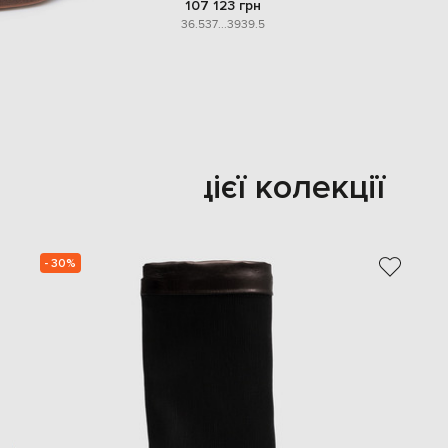
107 123 грн
36.5
37
...
39
39.5
Також з цієї колекції
- 30%