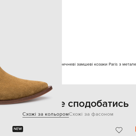
металеві деталі
33 см
26 см
спеціалізована чистка
шкіра
шкіра / інші матеріали
шкіра
39
Взуття
Козаки
Babe Pay Pls Коричневі замшеві козаки Paris з мета
Також може сподобатись
Схожі за кольором
Схожі за фасоном
NEW