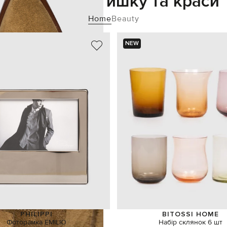
Додайте затишку та краси
Home
Beauty
NEW
PHILIPPI
BITOSSI HOME
Фоторамка EMILIO
Набір склянок 6 шт