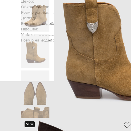
Декор:
Обхват халяви:
Розмір устілки:
Догляд:
Внутрішнє оздоблення:
Підошва:
Устілка:
Розмір на моделі:
Головна
Жінкам
Babe Pay Pls
NEW