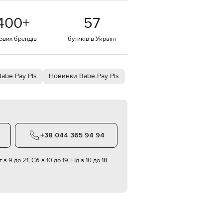
EUR
400
+
57
Denmark
€
тових брендів
бутиків в Україні
EUR
Estonia
€
EUR
Babe Pay Pls
Новинки Babe Pay Pls
Finland
€
EUR
France
€
EUR
+38 044 365 94 94
Germany
€
 з 9 до 21, Сб з 10 до 19, Нд з 10 до 18
EUR
Greece
€
EUR
Hungary
€
EUR