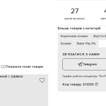
27
років на ринку
сві
Більше товарів з категорій
Коричневі козаки
Взуття 
Козаки
Babe Pay Pls
ЗВʼЯЗАТИСЯ З НАМИ
Telegram
Показати схожі товари
Графік роботи колцентру:
Пн-Пт
ННЯ І ОБМІН
Код товару:
213339
замша
Італія
коричневий
18 см
5 см