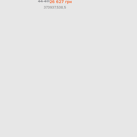
44 411
26 627 грн
37
39
37,5
38,5