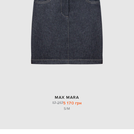
MAX MARA
17 217
5 170 грн
S/M