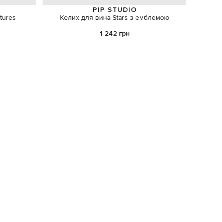
PIP STUDIO
tures
Келих для вина Stars з емблемою
А
1 242 грн