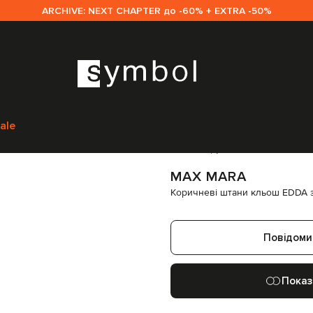
ARCHIVE: NEXT CHAPTER до -60% + EXTRA -50%
Одяг
Штани
Штани кльош
Max Mara Коричневі штани кльош EDDA 
ale
Код товару:
258579
MAX MARA
Коричневі штани кльош EDDA 
Повідоми
Показ