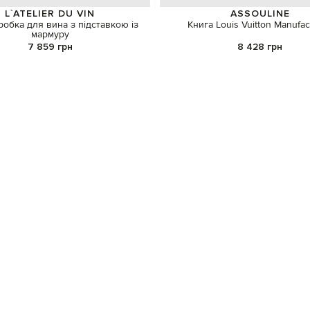
L`ATELIER DU VIN
ASSOULINE
обка для вина з підставкою із
Книга Louis Vuitton Manufac
мармуру
7 859 грн
8 428 грн