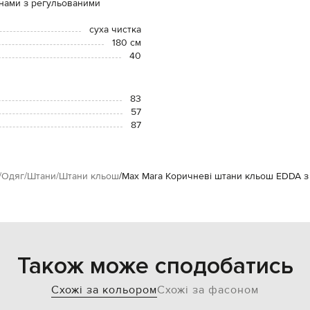
панами з регульованими
суха чистка
180 см
40
83
57
87
Одяг
Штани
Штани кльош
Max Mara Коричневі штани кльош EDDA 
Також може сподобатись
Схожі за кольором
Схожі за фасоном