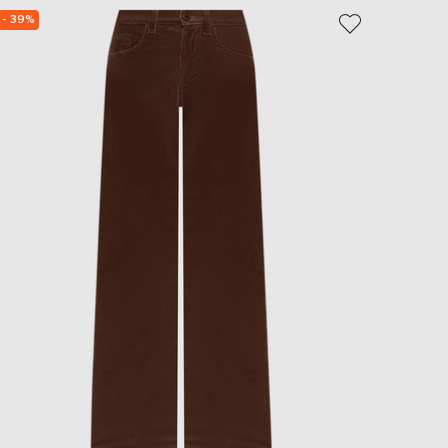
EUR
- 39%
- 49%
Slovakia
€
EUR
Slovenia
€
EUR
Spain
€
EUR
Sweden
€
UAH
Ukraine
₴
EUR
Other
€