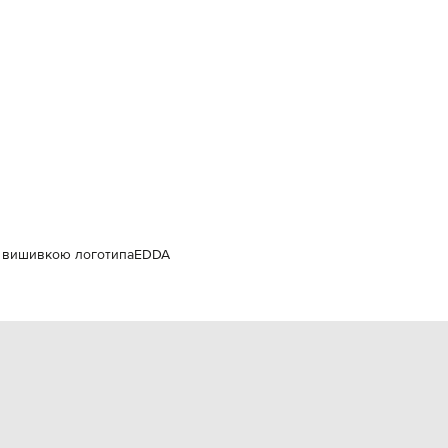
Italy
€
EUR
Latvia
€
EUR
Lithuania
€
EUR
Luxembourg
€
EUR
Netherlands
€
з вишивкою логотипа
EDDA
PLN
Poland
zł
EUR
Portugal
€
EUR
Romania
€