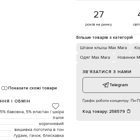
27
років на ринку
сві
Більше товарів з категорій
Штани кльош Max Mara
Ко
Одяг Max Mara
Новинки M
ЗВʼЯЗАТИСЯ З НАМИ
Telegram
Показати схожі товари
Графік роботи колцентру:
Пн-Пт
ННЯ І ОБМІН
Код товару:
258579
5% бавовна, 5% еластан / шкіра
Італія
коричневий
вишивка логотипа в тон
ґудзик, гачок, блискавка