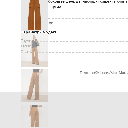
Кишені:
дві бокові кишені, дві накладні кишені з кла
ремінцями
Догляд:
Зріст моделі:
Розмір на моделі:
Параметри моделі
Груди:
Талія:
Стегна:
Головна
Жінкам
Max Mara