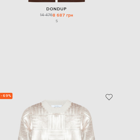
DONDUP
14 476
8 687 грн
S
- 69%
- 70%