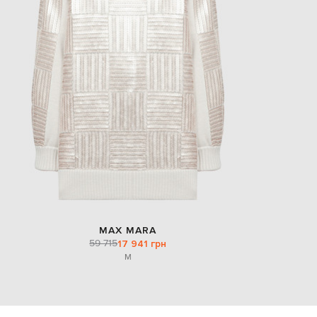
MAX MARA
59 715
17 941 грн
M