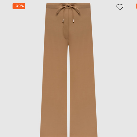
- 39%