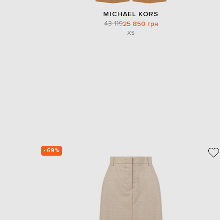
MICHAEL KORS
43 119
25 850 грн
XS
- 69%