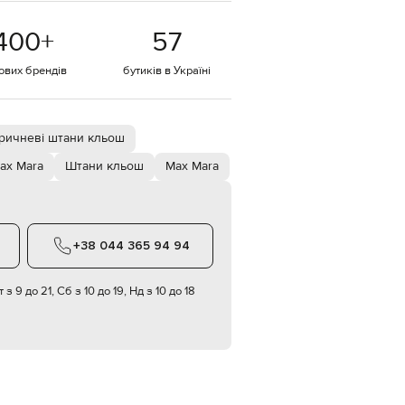
EUR
400
+
57
Denmark
€
тових брендів
бутиків в Україні
EUR
Estonia
€
EUR
ричневі штани кльош
Finland
€
ax Mara
Штани кльош
Max Mara
EUR
France
€
EUR
+38 044 365 94 94
Germany
€
 з 9 до 21, Сб з 10 до 19, Нд з 10 до 18
EUR
Greece
€
EUR
Hungary
€
EUR