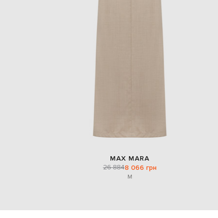
MAX MARA
26 884
8 066 грн
M