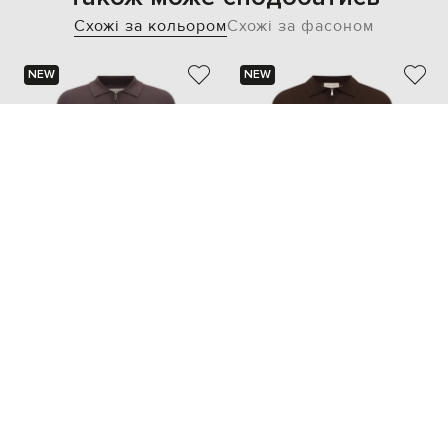
Схожі за кольором
Схожі за фасоном
NEW
NEW
CANALI
CASHMERE&WHISKEY
20 009 грн
21 043 грн
M
L
...
XXXL
4XL
S
M
...
XXL
XXXL