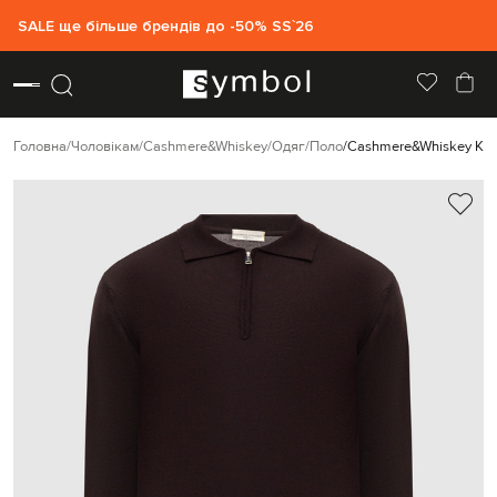
SALE ще більше брендів до -50% SS`26
Головна
Чоловікам
Cashmere&Whiskey
Одяг
Поло
Cashmere&Whiskey Кор