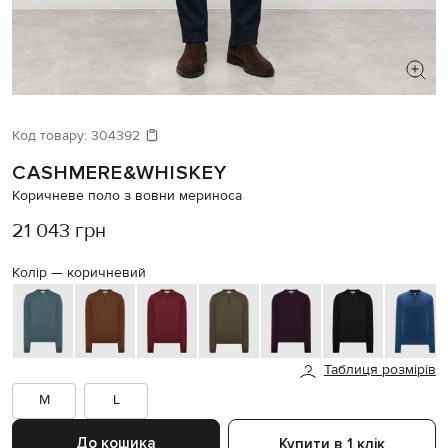
ШУКАЄТЕ НОВИЙ ОБРАЗ?
Давайте підберемо щось ще
Код товару:
304392
CASHMERE&WHISKEY
Схожі товари
Коричневе поло з вовни мериноса
21 043 грн
Колір —
коричневий
Таблиця розмірів
M
L
До кошика
Купити в 1 клік