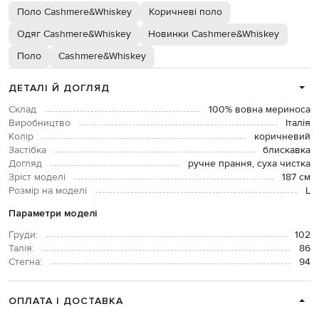
Поло Cashmere&Whiskey
Коричневі поло
Одяг Cashmere&Whiskey
Новинки Cashmere&Whiskey
Поло
Cashmere&Whiskey
ДЕТАЛІ Й ДОГЛЯД
Склад
100% вовна мериноса
Виробництво
Італія
Колір
коричневий
Застібка
блискавка
Догляд
ручне прання, суха чистка
Зріст моделі
187 см
Розмір на моделі
L
Параметри моделі
Груди:
102
Талія:
86
Стегна:
94
ОПЛАТА І ДОСТАВКА