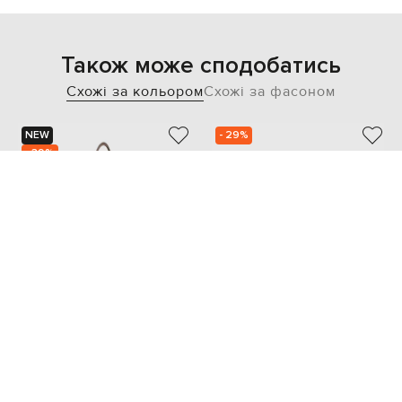
Також може сподобатись
Схожі за кольором
Схожі за фасоном
NEW
- 29%
- 39%
GIANNI CHIARINI
GIANNI CHIARINI
23 874
23 874
14 325 грн
16 713 грн
one size
one size