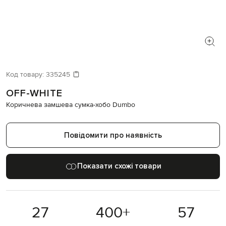
Код товару:
335245
OFF-WHITE
Коричнева замшева сумка-хобо Dumbo
Повідомити про наявність
Показати схожі товари
27
400
+
57