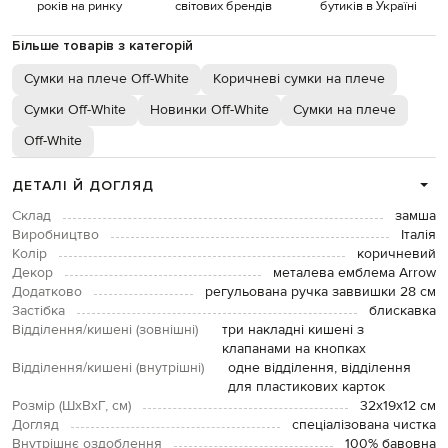
років на ринку
світових брендів
бутиків в Україні
Більше товарів з категорій
Сумки на плече Off-White
Коричневі сумки на плече
Сумки Off-White
Новинки Off-White
Сумки на плече
Off-White
ДЕТАЛІ Й ДОГЛЯД
Склад
замша
Виробництво
Італія
Колір
коричневий
Декор
металева емблема Arrow
Додатково
регульована ручка заввишки 28 см
Застібка
блискавка
Відділення/кишені (зовнішні)
три накладні кишені з
клапанами на кнопках
Відділення/кишені (внутрішні)
одне відділення, відділення
для пластикових карток
Розмір (ШхВхГ, см)
32х19х12 см
Догляд
спеціалізована чистка
Внутрішнє оздоблення
100% бавовна