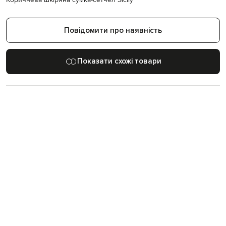
Повідомити про наявність
Показати схожі товари
27
400
+
57
років на ринку
світових брендів
бутиків в Україні
Більше товарів з категорій
Сумки через плече Dolce&Gabbana
Коричневі сумки через плече
Сумки Dolce&Gabbana
Новинки Dolce&Gabbana
Сумки через плече
Dolce&Gabbana