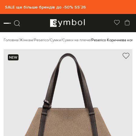
SALE ще більше брендів до -50% SS`26
Головна
Жінкам
Peserico
Сумки
Сумки на плече
Peserico Коричнева комб
NEW