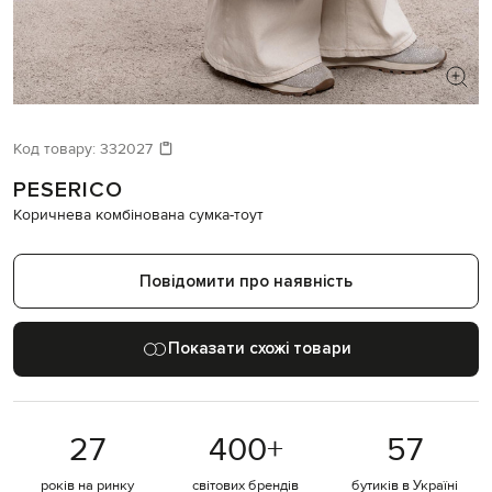
ШУКАЄТЕ НОВИЙ ОБРАЗ?
Давайте підберемо щось ще
Код товару:
332027
PESERICO
Схожі товари
Коричнева комбінована сумка-тоут
Повідомити про наявність
Показати схожі товари
27
400
+
57
років на ринку
світових брендів
бутиків в Україні