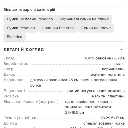
Більше товарів з категорій
Сумки на плече Peserico
Коричневі сумки на плече
Сумки Peserico
Новинки Peserico
Сумки на плече
Peserico
ДЕТАЛІ Й ДОГЛЯД
Склад
100% бавовна / шкіра
Виробництво
Італія
Колір
коричневий
Декор
тиснення логотипа
Додатково
дві ручки заввишки 25 см, знімна регульована
ручка
Додатково1
вшитий регульований ремінець
Застібка
магнітні пластини
Відділення/кишені (внутрішні)
одне відділення, кишеня,
знімна кишеня розміром
27х19,5 см
Розмір (ШхВхГ, см)
37х29,5х17 см
Догляд
спеціалізована чистка