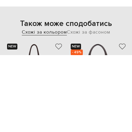
Також може сподобатись
Схожі за кольором
Схожі за фасоном
NEW
NEW
- 49%
THE ROW
JW ANDERSON
101 488
263 619 грн
50 770 грн
one size
one size