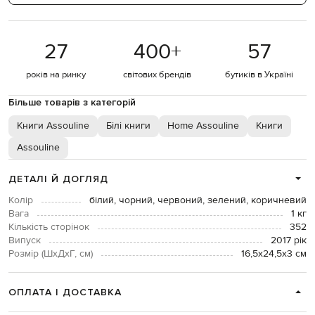
27
400
+
57
років на ринку
світових брендів
бутиків в Україні
Більше товарів з категорій
Книги Assouline
Білі книги
Home Assouline
Книги
Assouline
ДЕТАЛІ Й ДОГЛЯД
Колір
білий, чорний, червоний, зелений, коричневий
Вага
1 кг
Кількість сторінок
352
Випуск
2017 рік
Розмір (ШхДхГ, см)
16,5х24,5х3 см
ОПЛАТА І ДОСТАВКА