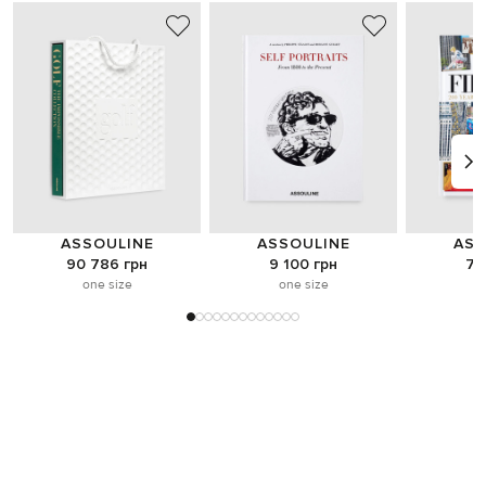
ASSOULINE
ASSOULINE
ASS
90 786 грн
9 100 грн
7 
one size
one size
o