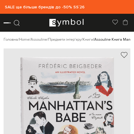
SALE ще більше брендів до -50% SS`26
Головна
Home
Assouline
Предмети інтер'єру
Книги
Assouline Книга Manha