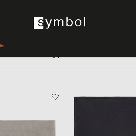
Головна
Home
Somma
Текстиль
Пледи
le
Пледи Somma