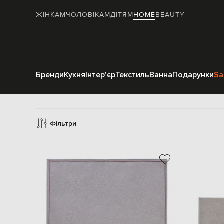
ЖІНКАМ
ЧОЛОВІКАМ
ДІТЯМ
HOME
BEAUTY
Бренди
Кухня
Інтер'єр
Текстиль
Ванна
Подарунки
Sa
Фільтри