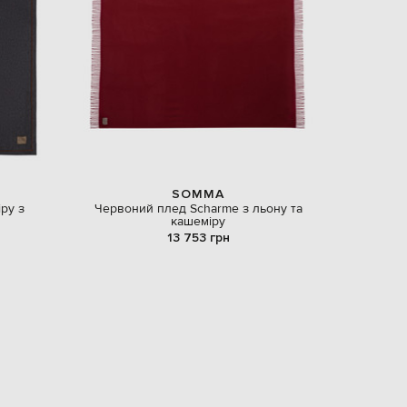
EUR
Denmark
€
EUR
Estonia
€
EUR
Finland
€
EUR
France
€
SOMMA
іру з
Червоний плед Scharme з льону та
EUR
кашеміру
Germany
€
13 753 грн
EUR
Greece
€
EUR
Hungary
€
EUR
Italy
€