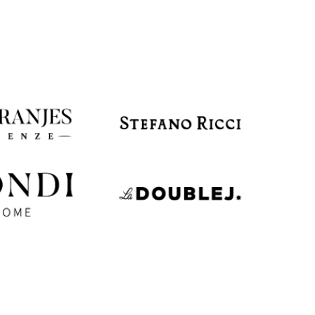
Slovakia
€
EUR
Slovenia
€
EUR
Spain
€
EUR
Sweden
€
UAH
Ukraine
₴
EUR
Other
€