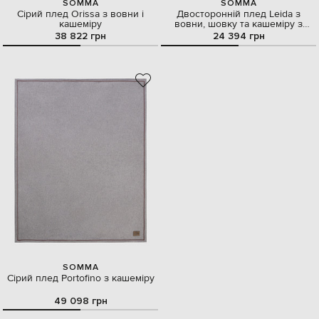
SOMMA
SOMMA
Сірий плед Orissa з вовни і
Двосторонній плед Leida з
кашеміру
вовни, шовку та кашеміру з
бахромою
38 822 грн
24 394 грн
SOMMA
Сірий плед Portofino з кашеміру
49 098 грн