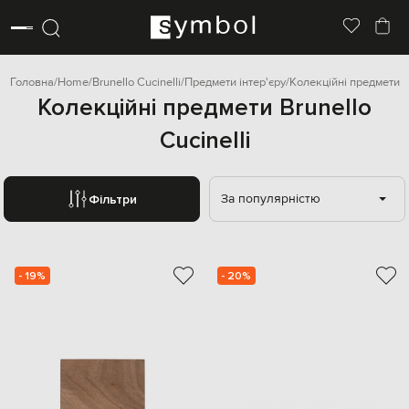
Головна
Home
Brunello Cucinelli
Предмети інтер'єру
Колекційні предмети
Колекційні предмети Brunello
Cucinelli
За популярністю
Фільтри
- 19%
- 20%