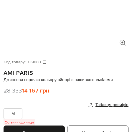
Код товару:
339883
AMI PARIS
Джинсова сорочка кольору айворі з нашивкою емблеми
28 333
14 167 грн
Таблиця розмірів
M
Остання одиниця