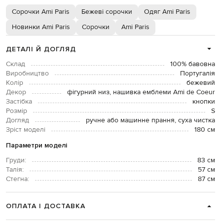
Сорочки Ami Paris
Бежеві сорочки
Одяг Ami Paris
Новинки Ami Paris
Сорочки
Ami Paris
ДЕТАЛІ Й ДОГЛЯД
Склад
100% бавовна
Виробництво
Португалія
Колір
бежевий
Декор
фігурний низ, нашивка емблеми Ami de Coeur
Застібка
кнопки
Розмір
S
Догляд
ручне або машинне прання, суха чистка
Зріст моделі
180 см
Параметри моделі
Груди:
83 см
Талія:
57 см
Стегна:
87 см
ОПЛАТА І ДОСТАВКА