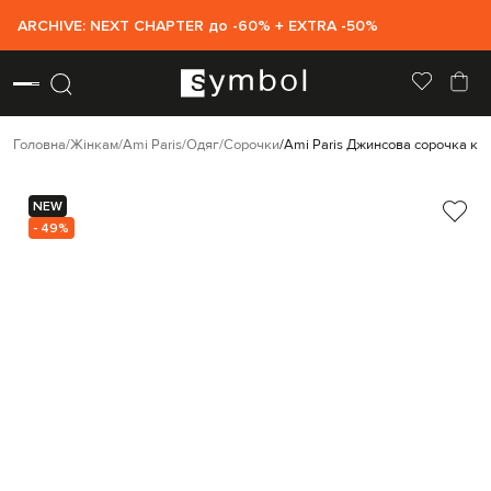
ARCHIVE: NEXT CHAPTER до -60% + EXTRA -50%
Головна
Жінкам
Ami Paris
Одяг
Сорочки
Ami Paris Джинсова сорочка ко
NEW
- 49%