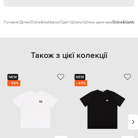
Головна
Дітям
Dolce&Gabbana
Одяг
Штани
Штани джогери
Dolce&Gabban
Також з цієї колекції
NEW
NEW
- 49%
- 49%