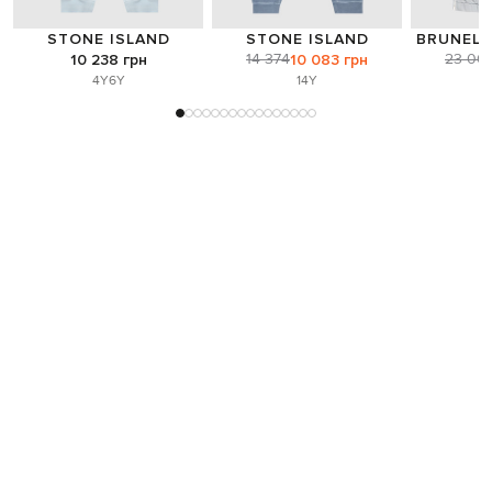
STONE ISLAND
STONE ISLAND
BRUNELL
14 374
23 00
10 238 грн
10 083 грн
4Y
6Y
14Y