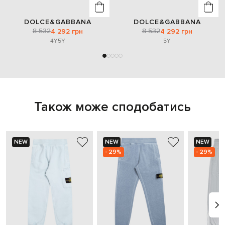
DOLCE&GABBANA
DOLCE&GABBANA
8 532
8 532
4 292 грн
4 292 грн
4Y
5Y
5Y
Також може сподобатись
NEW
NEW
NEW
- 29%
- 29%