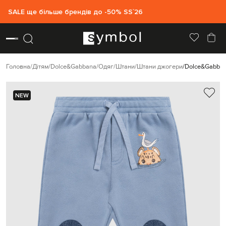
SALE ще більше брендів до -50% SS`26
Головна
Дітям
Dolce&Gabbana
Одяг
Штани
Штани джогери
Dolce&Gabban
NEW