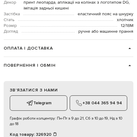
Декор
принт леопарда, аплікації на колінах з логотипом DG,
імітація задньої кишені
Застібка
еластичний пояс на шнурку
Стать
хлопчик
Розмір
12/18М
Догляд
ручне або машинне прання
ОПЛАТА І ДОСТАВКА
ПОВЕРНЕННЯ І ОБМІН
ЗВʼЯЗАТИСЯ З НАМИ
Telegram
+38 044 365 94 94
Графік роботи колцентру:
Пн-Пт з 9 до 21, Сб з 10 до 19, Нд з 10
до 18
Код товару:
326920