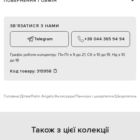
ПОВЕРНЕННЯ І ОБМІН
ЗВʼЯЗАТИСЯ З НАМИ
Telegram
+38 044 365 94 94
Графік роботи колцентру:
Пн-Пт з 9 до 21, Сб з 10 до 19, Нд з 10
до 18
Код товару:
315958
Головна
Дітям
Palm Angels
Аксесуари
Панчохи і шкарпетки
Шкарпетки
P
Також з цієї колекції