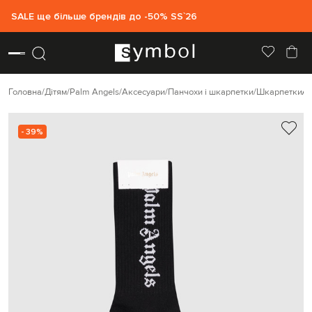
SALE ще більше брендів до -50% SS`26
Головна
Дітям
Palm Angels
Аксесуари
Панчохи і шкарпетки
Шкарпетки
P
- 39%