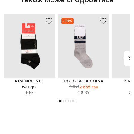
Також може сподобатись
- 39%
RIMINIVESTE
DOLCE&GABBANA
RIMI
4 391
621 грн
2 635 грн
2
9-14y
4-5Y
6Y
2-