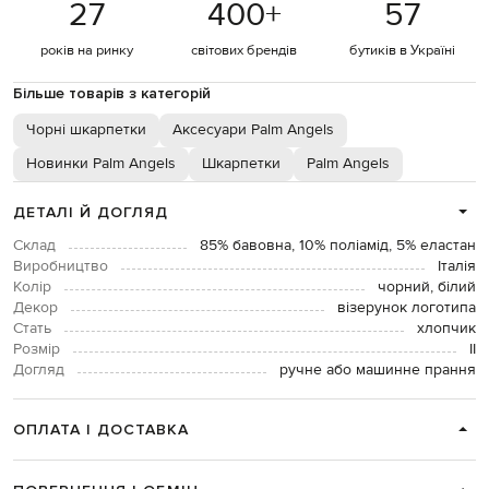
27
400
+
57
років на ринку
світових брендів
бутиків в Україні
Більше товарів з категорій
Чорні шкарпетки
Аксесуари Palm Angels
Новинки Palm Angels
Шкарпетки
Palm Angels
ДЕТАЛІ Й ДОГЛЯД
Склад
85% бавовна, 10% поліамід, 5% еластан
Виробництво
Італія
Колір
чорний, білий
Декор
візерунок логотипа
Стать
хлопчик
Розмір
ІІ
Догляд
ручне або машинне прання
ОПЛАТА І ДОСТАВКА