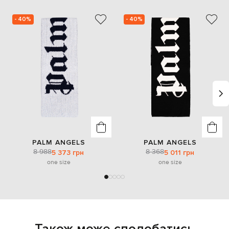
- 40%
- 40%
PALM ANGELS
PALM ANGELS
8 988
8 368
5 373 грн
5 011 грн
one size
one size