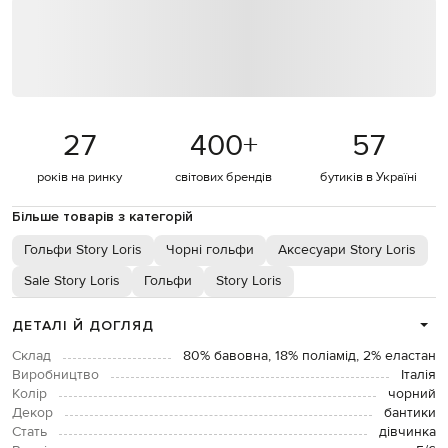
27
400
+
57
років на ринку
світових брендів
бутиків в Україні
Більше товарів з категорій
Гольфи Story Loris
Чорні гольфи
Аксесуари Story Loris
Sale Story Loris
Гольфи
Story Loris
ДЕТАЛІ Й ДОГЛЯД
Склад
80% бавовна, 18% поліамід, 2% еластан
Виробництво
Італія
Колір
чорний
Декор
бантики
Стать
дівчинка