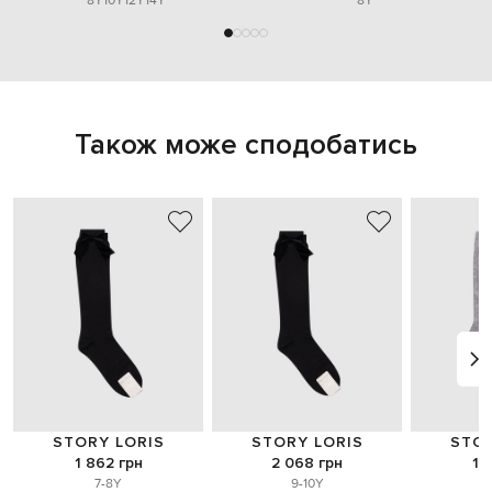
8Y
10Y
12Y
14Y
8Y
Також може сподобатись
STORY LORIS
STORY LORIS
STOR
1 862 грн
2 068 грн
1 
7-8Y
9-10Y