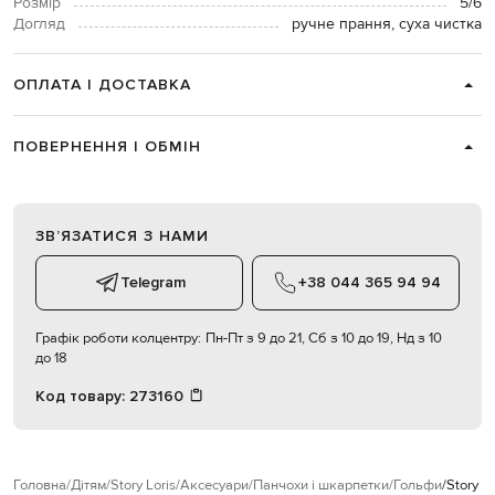
Розмір
5/6
Догляд
ручне прання, суха чистка
ОПЛАТА І ДОСТАВКА
ПОВЕРНЕННЯ І ОБМІН
ЗВʼЯЗАТИСЯ З НАМИ
Telegram
+38 044 365 94 94
Графік роботи колцентру:
Пн-Пт з 9 до 21, Сб з 10 до 19, Нд з 10
до 18
Код товару:
273160
Головна
Дітям
Story Loris
Аксесуари
Панчохи і шкарпетки
Гольфи
Story L