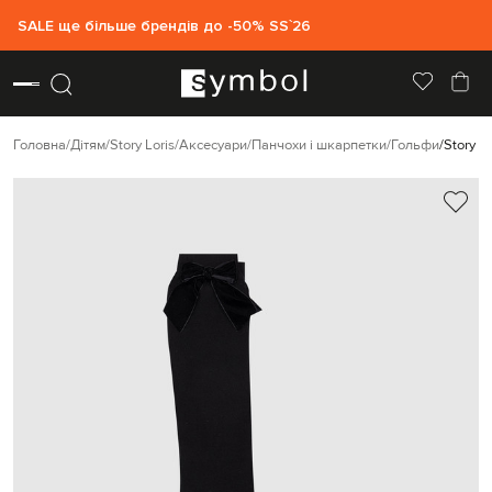
SALE ще більше брендів до -50% SS`26
Головна
Дітям
Story Loris
Аксесуари
Панчохи і шкарпетки
Гольфи
Story L