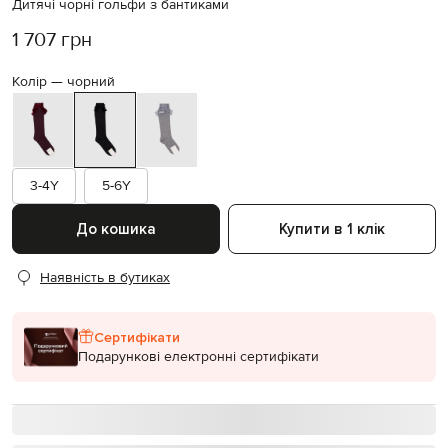
Дитячі чорні гольфи з бантиками
1 707 грн
Колір —
чорний
3-4Y
5-6Y
До кошика
Купити в 1 клік
Наявність в бутиках
Сертифікати
Подарункові електронні сертифікати