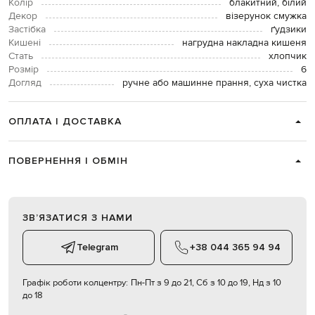
Колір
блакитний, білий
Декор
візерунок смужка
Застібка
ґудзики
Кишені
нагрудна накладна кишеня
Стать
хлопчик
Розмір
6
Догляд
ручне або машинне прання, суха чистка
ОПЛАТА І ДОСТАВКА
ПОВЕРНЕННЯ І ОБМІН
ЗВʼЯЗАТИСЯ З НАМИ
Telegram
+38 044 365 94 94
Графік роботи колцентру:
Пн-Пт з 9 до 21, Сб з 10 до 19, Нд з 10
до 18