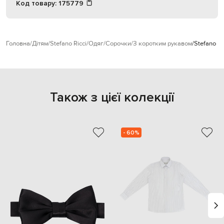
Код товару:
175779
Головна
Дітям
Stefano Ricci
Одяг
Сорочки
З коротким рукавом
Stefano R
Також з цієї колекції
- 60%