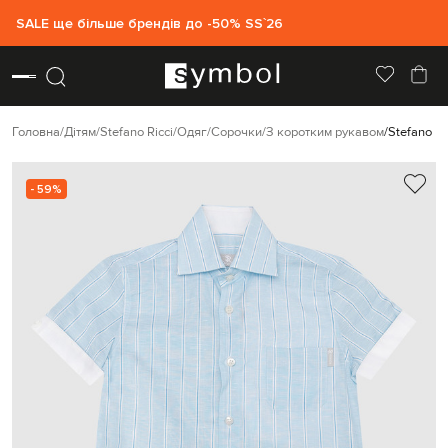
SALE ще більше брендів до -50% SS`26
Головна
Дітям
Stefano Ricci
Одяг
Сорочки
З коротким рукавом
Stefano R
- 59%