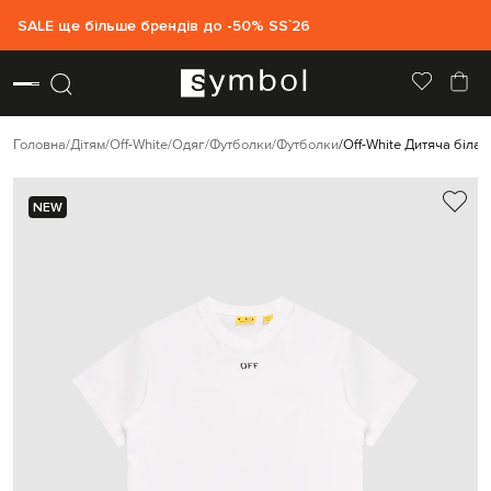
SALE ще більше брендів до -50% SS`26
Головна
Дітям
Off-White
Одяг
Футболки
Футболки
Off-White Дитяча біла
NEW