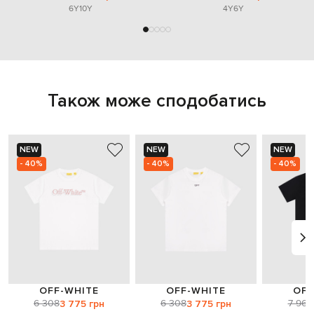
6Y
10Y
4Y
6Y
Також може сподобатись
NEW
NEW
NEW
- 40%
- 40%
- 40%
OFF-WHITE
OFF-WHITE
OFF
6 308
6 308
7 963
3 775 грн
3 775 грн