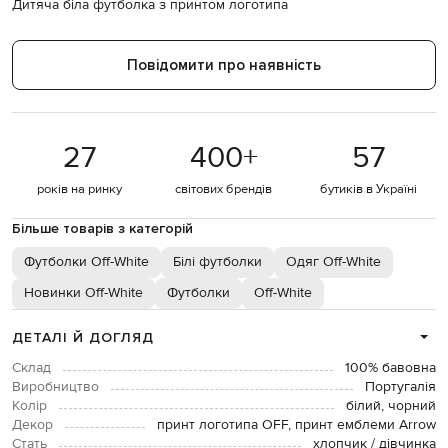
Дитяча біла футболка з принтом логотипа
Повідомити про наявність
27
400
+
57
років на ринку
світових брендів
бутиків в Україні
Більше товарів з категорій
Футболки Off-White
Білі футболки
Одяг Off-White
Новинки Off-White
Футболки
Off-White
ДЕТАЛІ Й ДОГЛЯД
Склад
100% бавовна
Виробництво
Португалія
Колір
білий, чорний
Декор
принт логотипа OFF, принт емблеми Arrow
Стать
хлопчик / дівчинка