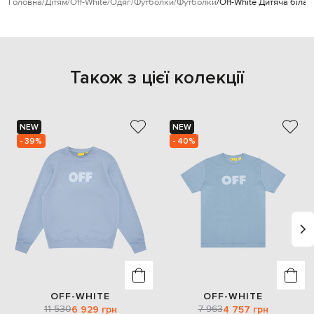
Головна
Дітям
Off-White
Одяг
Футболки
Футболки
Off-White Дитяча біла
Також з цієї колекції
NEW
NEW
- 39%
- 40%
OFF-WHITE
OFF-WHITE
11 530
7 963
6 929 грн
4 757 грн