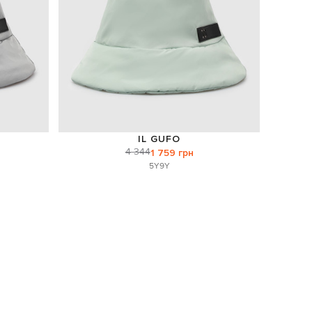
IL GUFO
4 344
1 759 грн
5Y
9Y