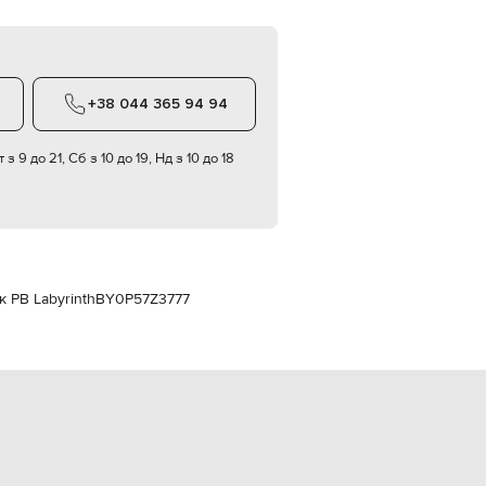
Italy
€
EUR
Latvia
€
+38 044 365 94 94
EUR
Lithuania
€
 з 9 до 21, Сб з 10 до 19, Нд з 10 до 18
EUR
Luxembourg
€
EUR
Netherlands
€
к PB Labyrinth
BY0P57Z3777
PLN
Poland
zł
EUR
Portugal
€
EUR
Romania
€