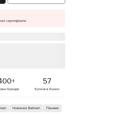
EUR
Denmark
€
нні сертифікати
EUR
Estonia
€
EUR
Finland
€
EUR
France
€
EUR
Germany
€
400
+
57
EUR
Greece
€
тових брендів
бутиків в Україні
EUR
Hungary
€
main
Новинки Balmain
Панами
EUR