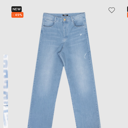
NEW
- 49%