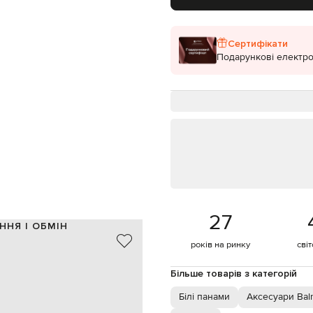
Сертифікати
Подарункові електро
27
ННЯ І ОБМІН
років на ринку
сві
100% бавовна
100% бавовна
Більше товарів з категорій
Італія
білий, блакитний
Білі панами
Аксесуари Bal
візерунок PB Labyrinth