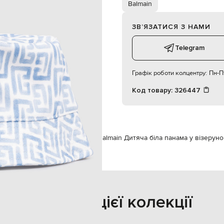
17 см
Balmain
дівчинка / хлопчик
II
ЗВʼЯЗАТИСЯ З НАМИ
ручне або машинне прання
4,5 см
Telegram
Графік роботи колцентру:
Пн-Пт
Код товару:
326447
есуари
Головні убори
Панами
Balmain Дитяча біла панама у візеруно
Також з цієї колекції