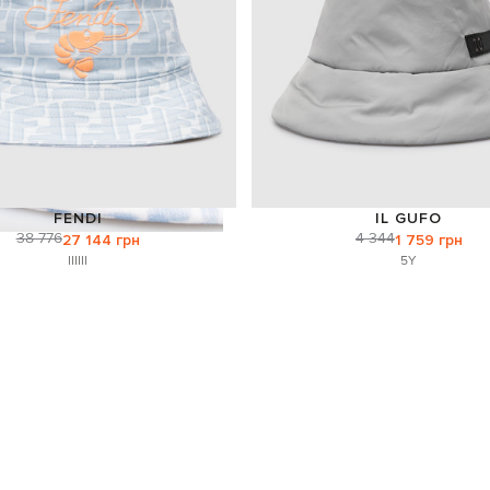
FENDI
IL GUFO
38 776
4 344
27 144 грн
1 759 грн
I
II
III
5Y