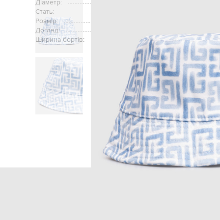
Діаметр:
Стать:
Розмір:
Догляд:
Ширина бортів:
Головна
Дітям
Balmain
Акс