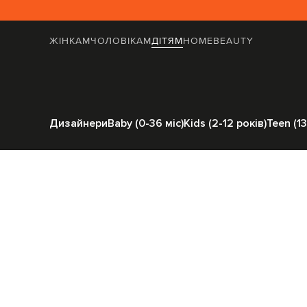
ЖІНКАМ
ЧОЛОВІКАМ
ДІТЯМ
HOME
BEAUTY
Головна
Дітям
Balmain
Акс
Дизайнери
Baby (0-36 міс)
Kids (2-12 років)
Teen (13