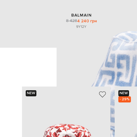
BALMAIN
8 428
4 240 грн
9Y
12Y
NEW
NEW
- 29%