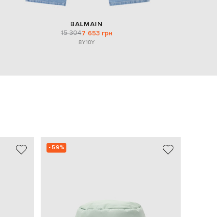
BALMAIN
15 304
7 653 грн
8Y
10Y
- 59%