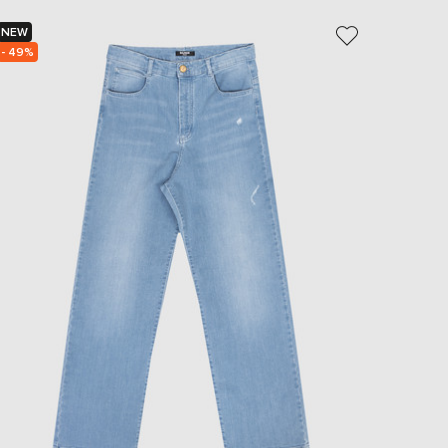
EUR
Slovakia
NEW
€
- 49%
EUR
Slovenia
€
EUR
Spain
€
EUR
Sweden
€
UAH
Ukraine
₴
EUR
Other
€