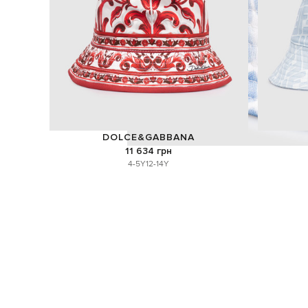
DOLCE&GABBANA
11 634 грн
4-5Y
12-14Y