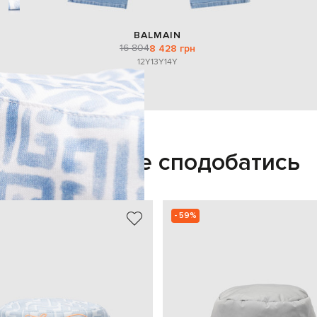
BALMAIN
16 804
8 428 грн
12Y
13Y
14Y
Також може сподобатись
- 59%