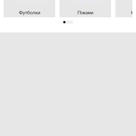
Футболки
Піжами
К