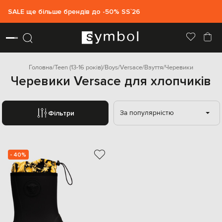
SALE ще більше брендів до -50% SS`26
Головна
Teen (13-16 років)
Boys
Versace
Взуття
Черевики
Черевики Versace для хлопчиків
За популярністю
Фільтри
- 40%