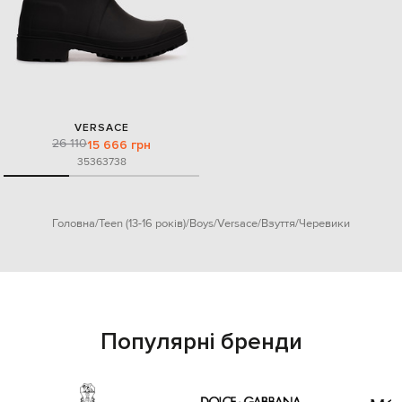
VERSACE
26 110
15 666 грн
35
36
37
38
Головна
Teen (13-16 років)
Boys
Versace
Взуття
Черевики
Популярні бренди