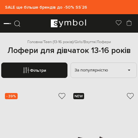
SALE ще більше брендів до -50% SS`26
Головна
Teen (13-16 років)
Girls
Взуття
Лофери
Лофери для дівчаток 13-16 років
За популярністю
Фільтри
- 39%
NEW