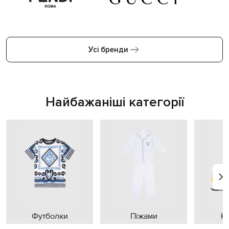
Усі бренди
Найбажаніші категорії
Футболки
Піжами
К