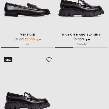
VERSACE
MAISON MARGIELA MM6
25 224
15 156 грн
15 363 грн
37
36
37
38
NEW