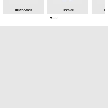
Футболки
Піжами
К