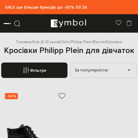
SALE ще більше брендів до -50% SS`26
Головна
Kids (2-12 років)
Girls
Philipp Plein
Взуття
Кросівки
Кросівки Philipp Plein для дівчаток
За популярністю
Фільтри
- 60%