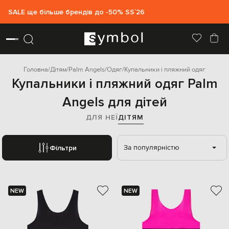
SALE ще більше брендів до -50% SS`26
Головна
Дітям
Palm Angels
Одяг
Купальники і пляжний одяг
Купальники і пляжний одяг Palm
Angels для дітей
ДЛЯ НЕЇ
ДІТЯМ
За популярністю
Фільтри
NEW
NEW