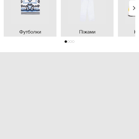
Футболки
Піжами
К