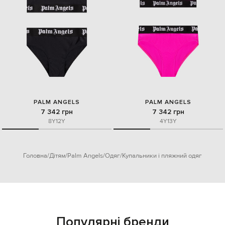
PALM ANGELS
PALM ANGELS
7 342 грн
7 342 грн
8Y
12Y
4Y
13Y
Головна
Дітям
Palm Angels
Одяг
Купальники і пляжний одяг
Популярні бренди