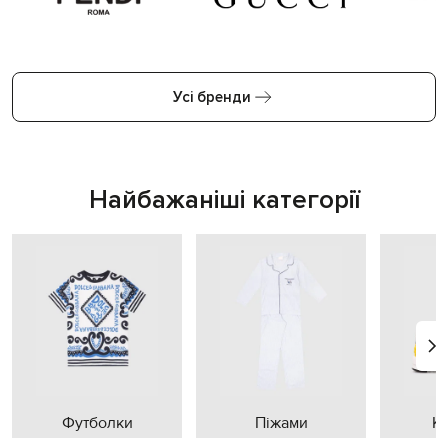
Усі бренди
Найбажаніші категорії
Футболки
Піжами
К