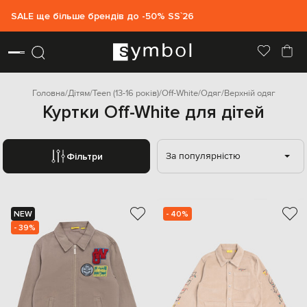
SALE ще більше брендів до -50% SS`26
Головна
Дітям
Teen (13-16 років)
Off-White
Одяг
Верхній одяг
Куртки Off-White для дітей
За популярністю
Фільтри
NEW
- 40%
- 39%