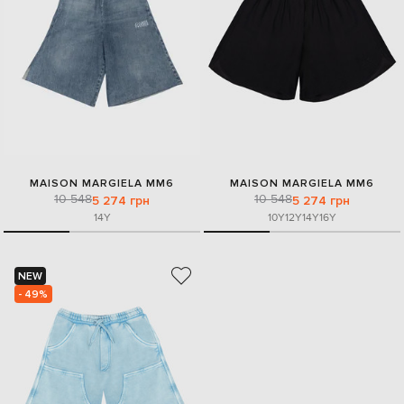
MAISON MARGIELA MM6
MAISON MARGIELA MM6
10 548
10 548
5 274 грн
5 274 грн
14Y
10Y
12Y
14Y
16Y
NEW
- 49%