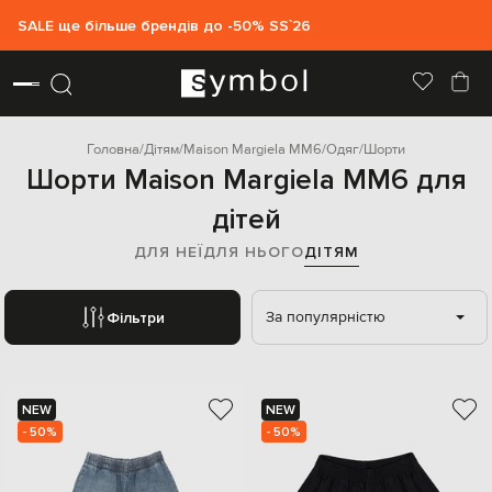
SALE ще більше брендів до -50% SS`26
Головна
Дітям
Maison Margiela MM6
Одяг
Шорти
Шорти Maison Margiela MM6 для
дітей
ДЛЯ НЕЇ
ДЛЯ НЬОГО
ДІТЯМ
За популярністю
Фільтри
NEW
NEW
- 50%
- 50%