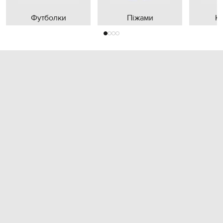
Футболки
Піжами
К