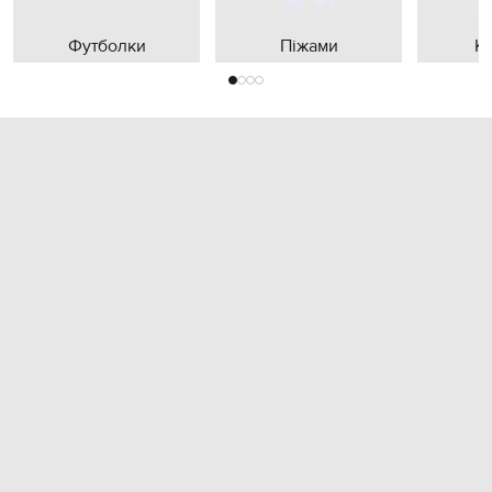
Футболки
Піжами
К