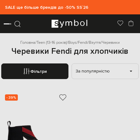
SALE ще більше брендів до -50% SS`26
Головна
Teen (13-16 років)
Boys
Fendi
Взуття
Черевики
Черевики Fendi для хлопчиків
За популярністю
Фільтри
- 39%