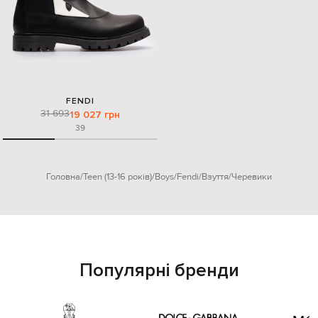
FENDI
31 693
19 027 грн
39
Головна
Teen (13-16 років)
Boys
Fendi
Взуття
Черевики
Популярні бренди