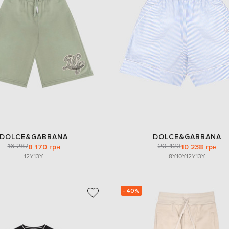
DOLCE&GABBANA
DOLCE&GABBANA
16 287
20 423
8 170 грн
10 238 грн
12Y
13Y
8Y
10Y
12Y
13Y
- 40%