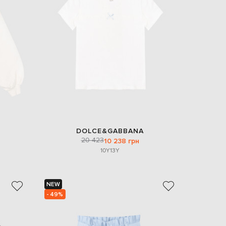
DOLCE&GABBANA
20 423
10 238 грн
10Y
13Y
NEW
- 49%