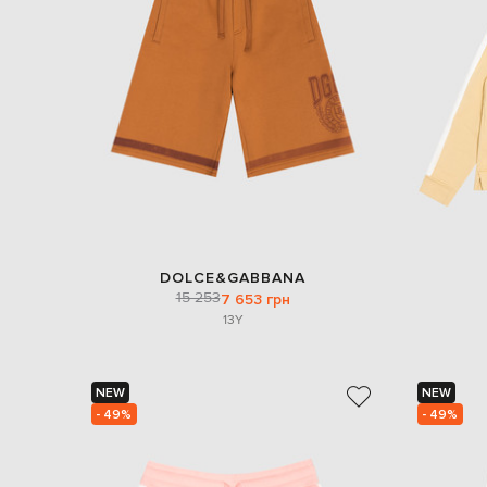
DOLCE&GABBANA
15 253
7 653 грн
13Y
NEW
NEW
- 49%
- 49%