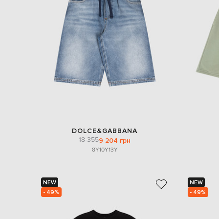
DOLCE&GABBANA
18 355
9 204 грн
8Y
10Y
13Y
NEW
NEW
- 49%
- 49%