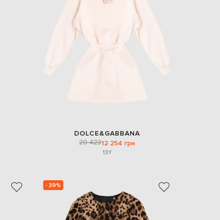
DOLCE&GABBANA
20 423
12 254 грн
13Y
- 39%