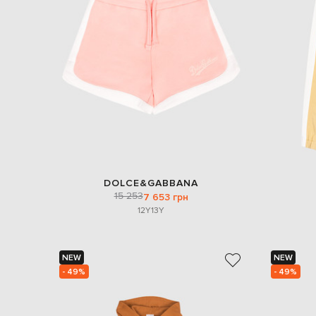
DOLCE&GABBANA
15 253
7 653 грн
12Y
13Y
NEW
NEW
- 49%
- 49%