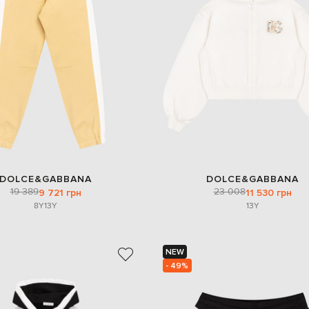
DOLCE&GABBANA
DOLCE&GABBANA
19 389
23 008
9 721 грн
11 530 грн
8Y
13Y
13Y
NEW
- 49%