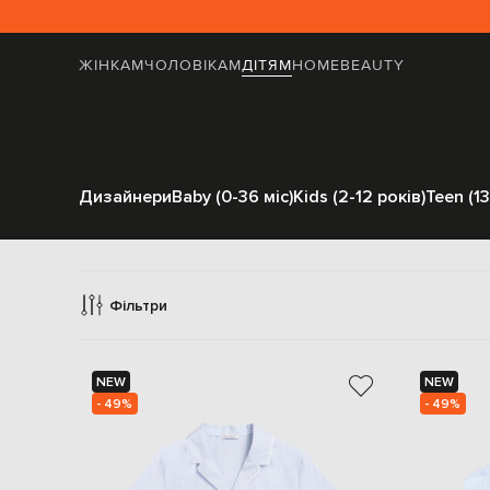
ЖІНКАМ
ЧОЛОВІКАМ
ДІТЯМ
HOME
BEAUTY
Дизайнери
Baby (0-36 міс)
Kids (2-12 років)
Teen (13
О
Фільтри
NEW
NEW
- 49%
- 49%