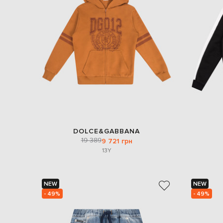
DOLCE&GABBANA
19 389
9 721 грн
13Y
NEW
NEW
- 49%
- 49%