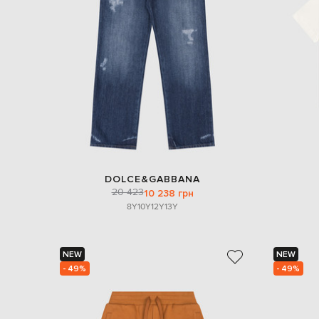
DOLCE&GABBANA
20 423
10 238 грн
8Y
10Y
12Y
13Y
NEW
NEW
- 49%
- 49%