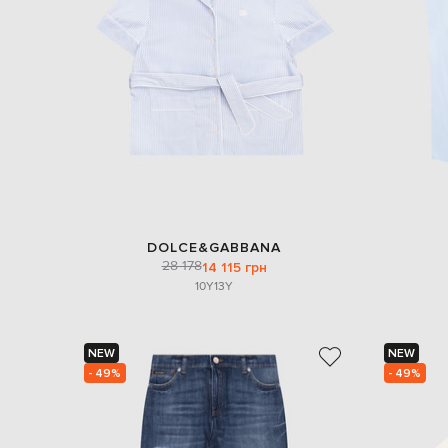
DOLCE&GABBANA
28 178
14 115 грн
10Y
13Y
NEW
NEW
- 49%
- 49%