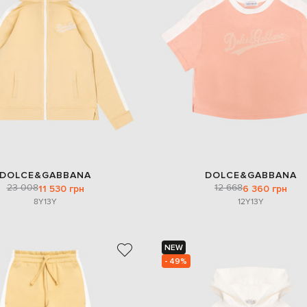
DOLCE&GABBANA
DOLCE&GABBANA
23 008
12 668
11 530 грн
6 360 грн
8Y
13Y
12Y
13Y
NEW
- 49%