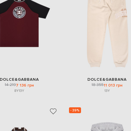
DOLCE&GABBANA
DOLCE&GABBANA
14 219
18 355
7 136 грн
11 013 грн
8Y
13Y
13Y
- 39%