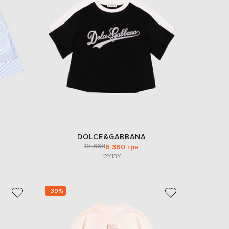
DOLCE&GABBANA
12 668
6 360 грн
12Y
13Y
- 39%