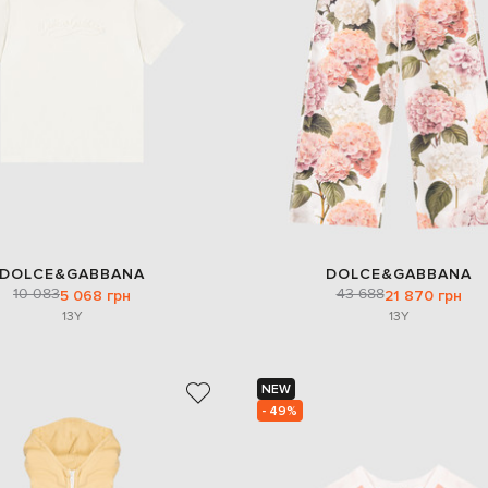
DOLCE&GABBANA
DOLCE&GABBANA
10 083
43 688
5 068 грн
21 870 грн
13Y
13Y
NEW
- 49%