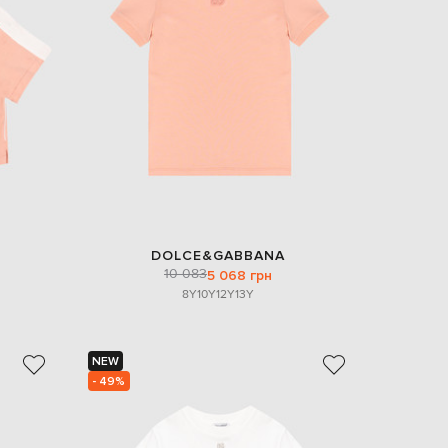
EUR
Slovakia
€
EUR
Slovenia
€
EUR
Spain
€
EUR
Sweden
€
DOLCE&GABBANA
UAH
Ukraine
10 083
5 068 грн
₴
8Y
10Y
12Y
13Y
EUR
Other
€
NEW
- 49%