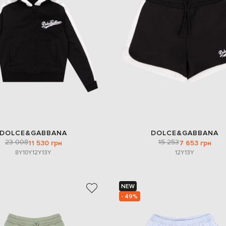
DOLCE&GABBANA
DOLCE&GABBANA
23 008
15 253
11 530 грн
7 653 грн
8Y
10Y
12Y
13Y
12Y
13Y
NEW
- 49%