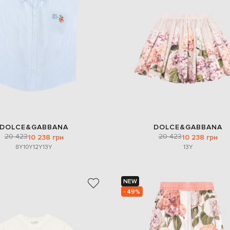
DOLCE&GABBANA
DOLCE&GABBANA
20 423
20 423
10 238 грн
10 238 грн
8Y
10Y
12Y
13Y
13Y
NEW
- 49%