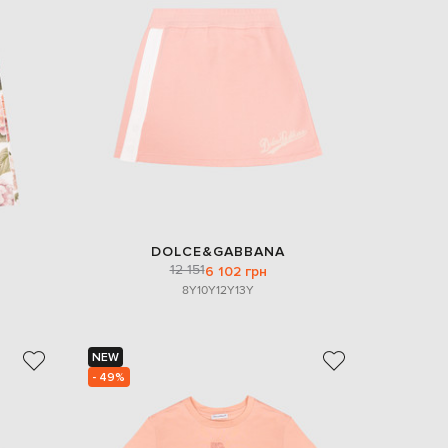
Italy
€
EUR
Latvia
€
EUR
Lithuania
€
EUR
Luxembourg
€
EUR
Netherlands
DOLCE&GABBANA
€
12 151
6 102 грн
8Y
10Y
12Y
13Y
PLN
Poland
zł
EUR
NEW
Portugal
€
- 49%
EUR
Romania
€