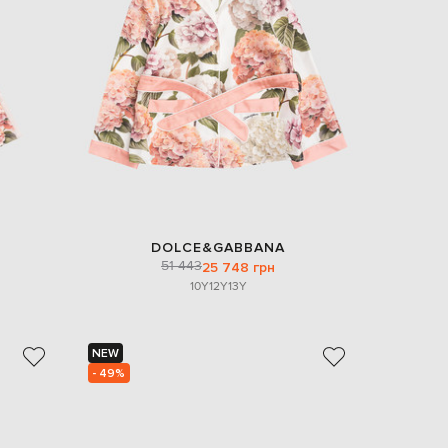
EUR
Denmark
€
EUR
Estonia
€
EUR
Finland
€
EUR
France
€
DOLCE&GABBANA
51 443
25 748 грн
EUR
Germany
10Y
12Y
13Y
€
EUR
Greece
€
NEW
- 49%
EUR
Hungary
€
EUR