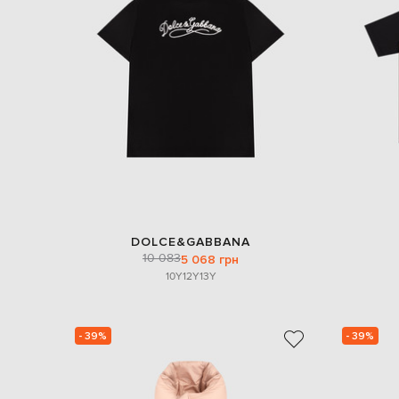
DOLCE&GABBANA
10 083
5 068 грн
10Y
12Y
13Y
- 39%
- 39%