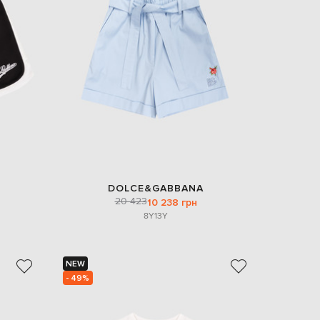
DOLCE&GABBANA
20 423
10 238 грн
8Y
13Y
NEW
- 49%