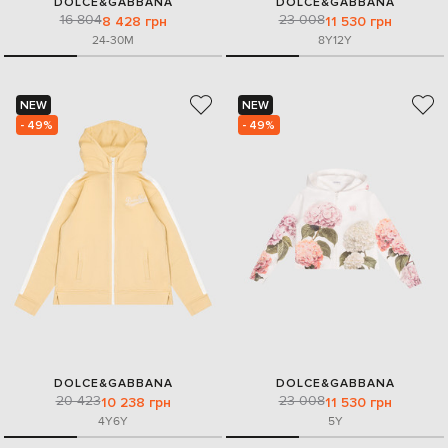
DOLCE&GABBANA
DOLCE&GABBANA
16 804
23 008
8 428 грн
11 530 грн
24-30M
8Y
12Y
NEW
NEW
- 49%
- 49%
DOLCE&GABBANA
DOLCE&GABBANA
20 423
23 008
10 238 грн
11 530 грн
4Y
6Y
5Y