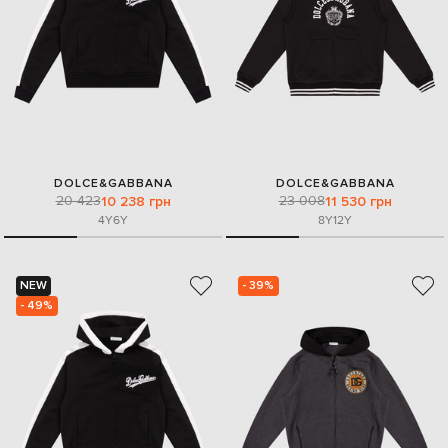
DOLCE&GABBANA
DOLCE&GABBANA
20 423
23 008
10 238 грн
11 530 грн
4Y
6Y
8Y
12Y
NEW
- 39%
- 49%