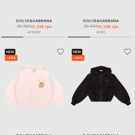
DOLCE&GABBANA
DOLCE&GABBANA
20 423
20 423
10 238 грн
10 238 грн
4Y
5Y
6Y
4Y
5Y
NEW
NEW
- 49%
- 49%