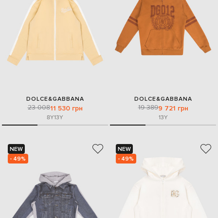
DOLCE&GABBANA
DOLCE&GABBANA
23 008
19 389
11 530 грн
9 721 грн
8Y
13Y
13Y
NEW
NEW
- 49%
- 49%