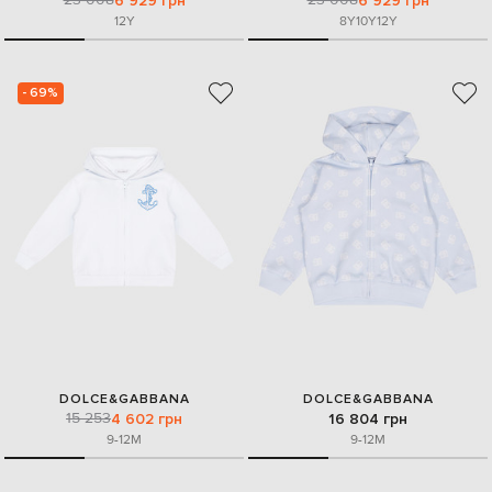
6 929 грн
6 929 грн
12Y
8Y
10Y
12Y
- 69%
DOLCE&GABBANA
DOLCE&GABBANA
15 253
4 602 грн
16 804 грн
9-12M
9-12M