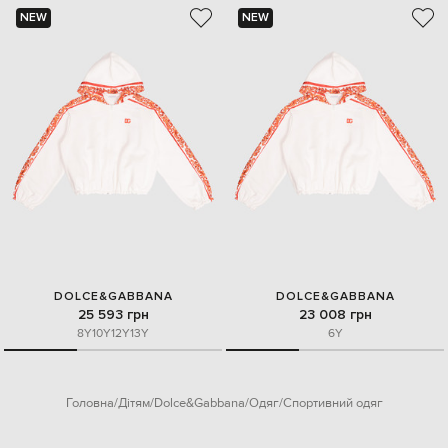
NEW
NEW
DOLCE&GABBANA
DOLCE&GABBANA
25 593 грн
23 008 грн
8Y
10Y
12Y
13Y
6Y
Головна
Дітям
Dolce&Gabbana
Одяг
Спортивний одяг