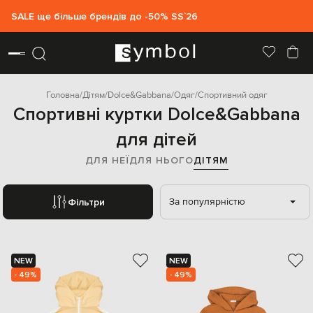
SALE ще більше брендів до -50% SS`26
Головна
Дітям
Dolce&Gabbana
Одяг
Спортивний одяг
Спортивні куртки Dolce&Gabbana
для дітей
ДЛЯ НЕЇ
ДЛЯ НЬОГО
ДІТЯМ
За популярністю
Фільтри
NEW
NEW
- 49%
- 49%