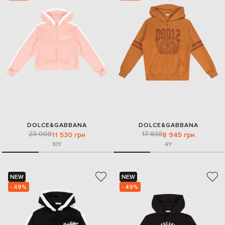
DOLCE&GABBANA
DOLCE&GABBANA
23 008
17 838
11 530 грн
8 945 грн
10Y
4Y
NEW
NEW
- 49%
- 49%