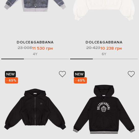
DOLCE&GABBANA
DOLCE&GABBANA
23 008
20 423
11 530 грн
10 238 грн
4Y
6Y
NEW
NEW
- 49%
- 49%