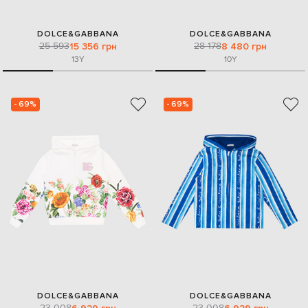
DOLCE&GABBANA
DOLCE&GABBANA
25 593
28 178
15 356 грн
8 480 грн
13Y
10Y
- 69%
- 69%
DOLCE&GABBANA
DOLCE&GABBANA
23 008
23 008