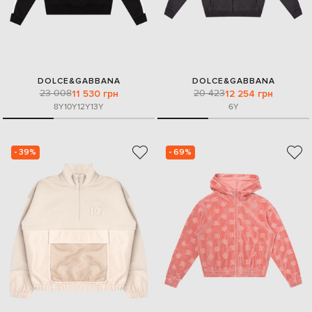
DOLCE&GABBANA
DOLCE&GABBANA
23 008
20 423
11 530 грн
12 254 грн
8Y
10Y
12Y
13Y
6Y
- 39%
- 69%