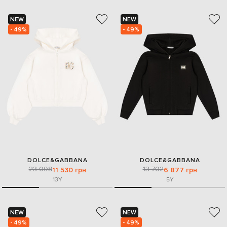
NEW
NEW
- 49%
- 49%
DOLCE&GABBANA
DOLCE&GABBANA
23 008
13 702
11 530 грн
6 877 грн
13Y
5Y
NEW
NEW
- 49%
- 49%