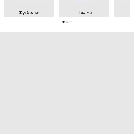
Футболки
Піжами
К