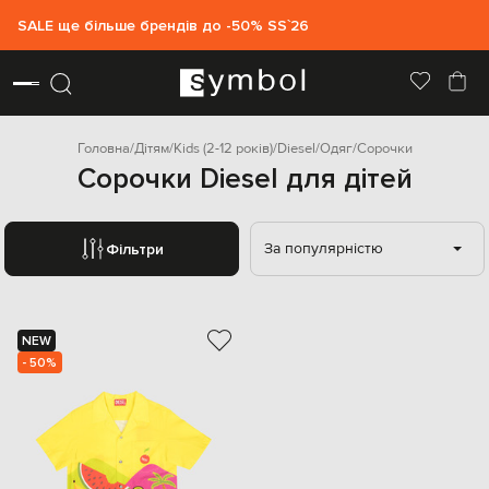
SALE ще більше брендів до -50% SS`26
Головна
Дітям
Kids (2-12 років)
Diesel
Одяг
Сорочки
Сорочки Diesel для дітей
За популярністю
Фільтри
NEW
- 50%