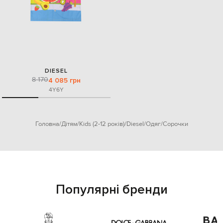
DIESEL
8 170
4 085 грн
4Y
6Y
Головна
Дітям
Kids (2-12 років)
Diesel
Одяг
Сорочки
Популярні бренди