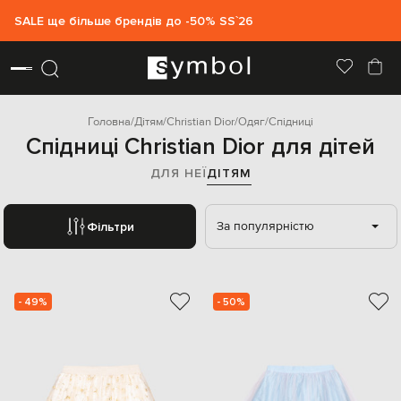
SALE ще більше брендів до -50% SS`26
Головна
Дітям
Christian Dior
Одяг
Спідниці
Спідниці Christian Dior для дітей
ДЛЯ НЕЇ
ДІТЯМ
За популярністю
Фільтри
- 49%
- 50%