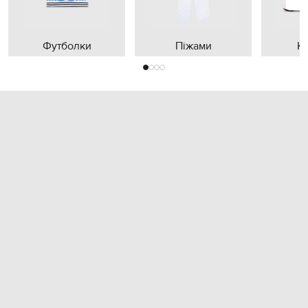
Футболки
Піжами
К