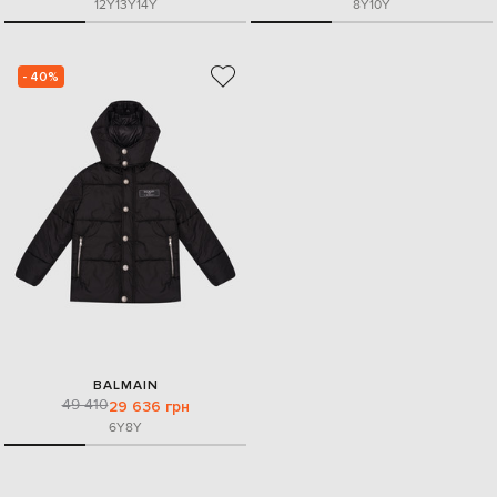
12Y
13Y
14Y
8Y
10Y
- 40%
BALMAIN
49 410
29 636 грн
6Y
8Y