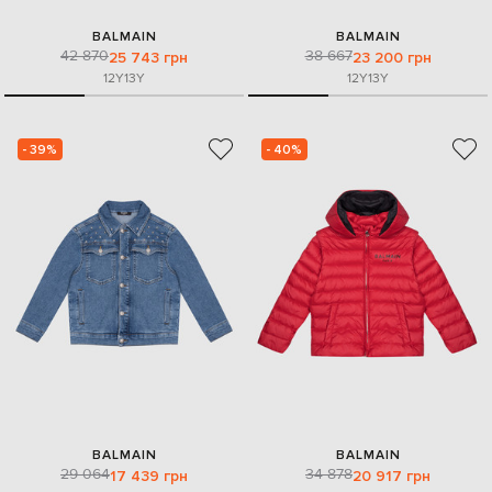
BALMAIN
BALMAIN
42 870
38 667
25 743 грн
23 200 грн
12Y
13Y
12Y
13Y
- 39%
- 40%
BALMAIN
BALMAIN
29 064
34 878
17 439 грн
20 917 грн