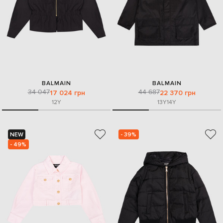
BALMAIN
BALMAIN
34 047
44 687
17 024 грн
22 370 грн
12Y
13Y
14Y
NEW
- 39%
- 49%