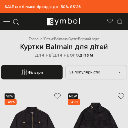
SALE ще більше брендів до -50% SS`26
Головна
Дітям
Balmain
Одяг
Верхній одяг
Куртки Balmain для дітей
ДЛЯ НЕЇ
ДЛЯ НЬОГО
ДІТЯМ
За популярністю
Фільтри
NEW
NEW
- 49%
- 49%