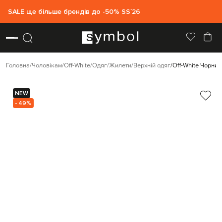
SALE ще більше брендів до -50% SS`26
Головна
Чоловікам
Off-White
Одяг
Жилети
Верхній одяг
Off-White Чорний
NEW
- 49%