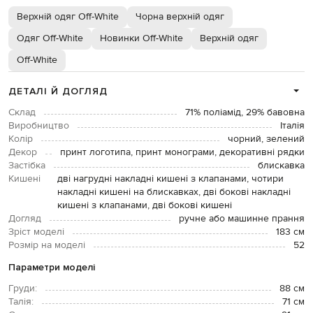
Верхній одяг Off-White
Чорна верхній одяг
Одяг Off-White
Новинки Off-White
Верхній одяг
Off-White
ДЕТАЛІ Й ДОГЛЯД
Склад
71% поліамід, 29% бавовна
Виробництво
Італія
Колір
чорний, зелений
Декор
принт логотипа, принт монограми, декоративні рядки
Застібка
блискавка
Кишені
дві нагрудні накладні кишені з клапанами, чотири
накладні кишені на блискавках, дві бокові накладні
кишені з клапанами, дві бокові кишені
Догляд
ручне або машинне прання
Зріст моделі
183 см
Розмір на моделі
52
Параметри моделі
Груди:
88 см
Талія:
71 см