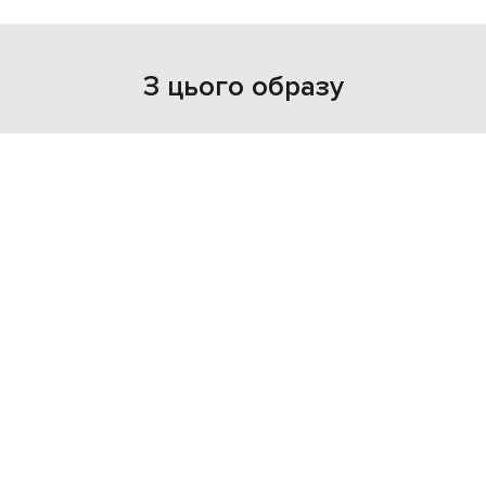
З цього образу
NEW
NEW
- 49%
- 30%
OFF-WHITE
OFF-WHITE
33 968
25 644
17 010 грн
17 941 грн
M
L
XL
XXL