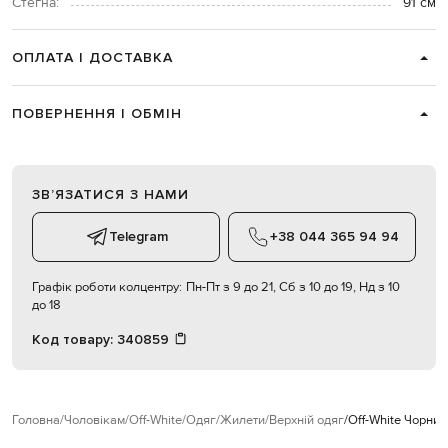
Стегна:
91 см
ОПЛАТА І ДОСТАВКА
ПОВЕРНЕННЯ І ОБМІН
ЗВʼЯЗАТИСЯ З НАМИ
Telegram
+38 044 365 94 94
Графік роботи колцентру:
Пн-Пт з 9 до 21, Сб з 10 до 19, Нд з 10
до 18
Код товару:
340859
Головна
Чоловікам
Off-White
Одяг
Жилети
Верхній одяг
Off-White Чорний