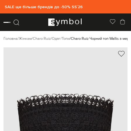
SALE ще більше брендів до -50% SS`26
Головна
Жінкам
Charo Ruiz
Одяг
Топи
Charo Ruiz Чорний топ Wallis з ме