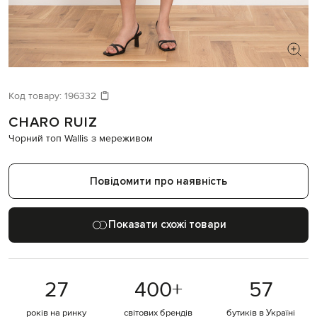
ШУКАЄТЕ НОВИЙ ОБРАЗ?
Давайте підберемо щось ще
Код товару:
196332
CHARO RUIZ
Схожі товари
Чорний топ Wallis з мереживом
Повідомити про наявність
Показати схожі товари
27
400
+
57
років на ринку
світових брендів
бутиків в Україні