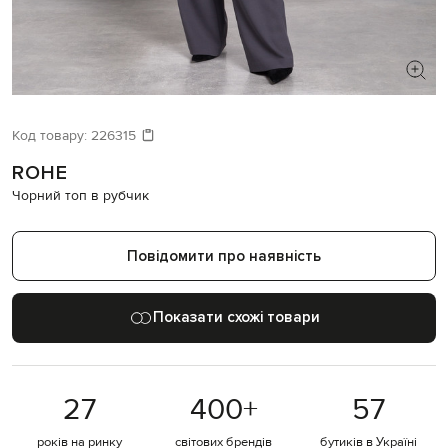
ШУКАЄТЕ НОВИЙ ОБРАЗ?
Давайте підберемо щось ще
Код товару:
226315
ROHE
Схожі товари
Чорний топ в рубчик
Повідомити про наявність
Показати схожі товари
27
400
+
57
років на ринку
світових брендів
бутиків в Україні