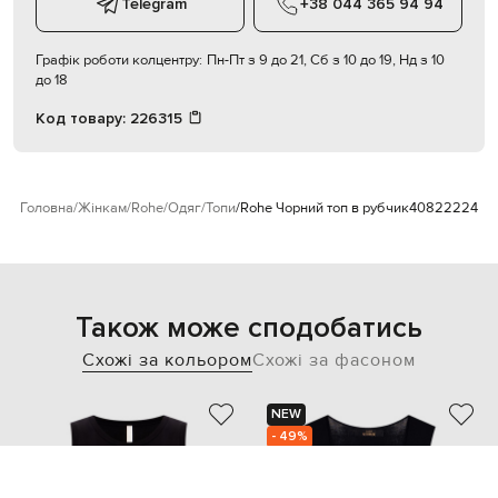
Telegram
+38 044 365 94 94
Графік роботи колцентру:
Пн-Пт з 9 до 21, Сб з 10 до 19, Нд з 10
до 18
Код товару:
226315
Головна
Жінкам
Rohe
Одяг
Топи
Rohe Чорний топ в рубчик
40822224
Також може сподобатись
Схожі за кольором
Схожі за фасоном
NEW
- 49%