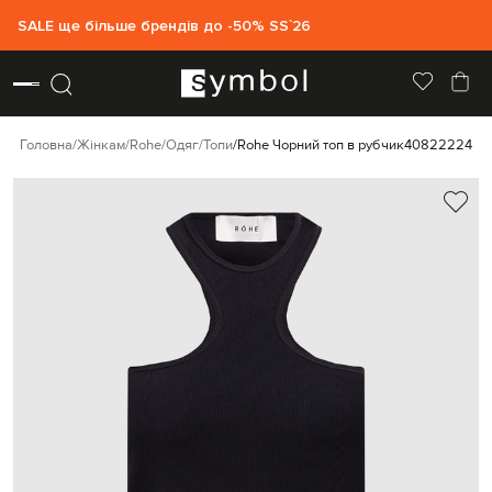
SALE ще більше брендів до -50% SS`26
Головна
Жінкам
Rohe
Одяг
Топи
Rohe Чорний топ в рубчик
40822224