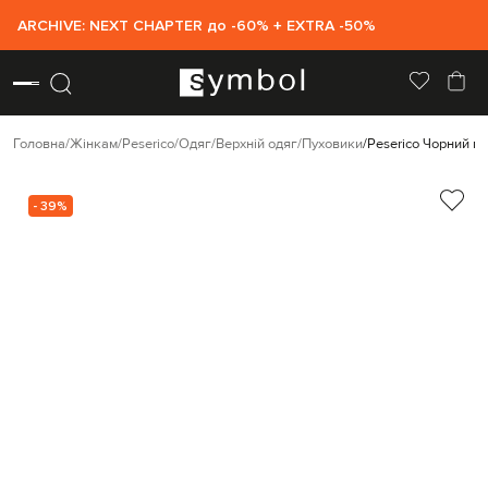
ARCHIVE: NEXT CHAPTER до -60% + EXTRA -50%
Головна
Жінкам
Peserico
Одяг
Верхній одяг
Пуховики
Peserico Чорний п
- 39%