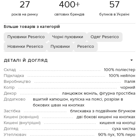
27
400
+
57
років на ринку
світових брендів
бутиків в Україні
Більше товарів з категорій
Пуховики Peserico
Чорні пуховики
Одяг Peserico
Новинки Peserico
Пуховики
Peserico
ДЕТАЛІ Й ДОГЛЯД
Склад
100% поліестер
Підкладка
100% нейлон
Виробництво
Італія
Колір
чорний
Декор
ланцюжок моніль, фігурна простібка
Додатково
вшитий капюшон, куліска на поясі, розрізи в
бокових швах на кнопках
Застібка
блискавка з подвійним бігунком
Кишені (зовнішні)
дві бокові кишені на кнопках
Кишені (внутрішні)
кишеня на кнопці
Догляд
суха чистка
Утеплювач
90% пух, 10% перо