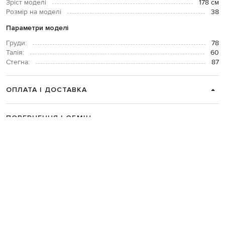
Зріст моделі
178 см
Розмір на моделі
38
Параметри моделі
Груди:
78
Талія:
60
Стегна:
87
ОПЛАТА І ДОСТАВКА
ПОВЕРНЕННЯ І ОБМІН
ЗВʼЯЗАТИСЯ З НАМИ
Telegram
+38 044 365 94 94
Графік роботи колцентру:
Пн-Пт з 9 до 21, Сб з 10 до 19, Нд з 10
до 18