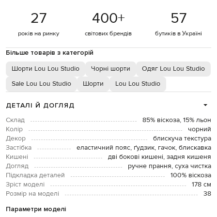
27
400
+
57
років на ринку
світових брендів
бутиків в Україні
Більше товарів з категорій
Шорти Lou Lou Studio
Чорні шорти
Одяг Lou Lou Studio
Sale Lou Lou Studio
Шорти
Lou Lou Studio
ДЕТАЛІ Й ДОГЛЯД
Склад
85% віскоза, 15% льон
Колір
чорний
Декор
блискуча текстура
Застібка
еластичний пояс, ґудзик, гачок, блискавка
Кишені
дві бокові кишені, задня кишеня
Догляд
ручне прання, суха чистка
Підкладка деталей
100% віскоза
Зріст моделі
178 см
Розмір на моделі
38
Параметри моделі