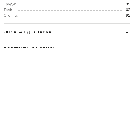
Груди:
85
Талія:
63
Стегна:
92
ОПЛАТА І ДОСТАВКА
ПОВЕРНЕННЯ І ОБМІН
ЗВʼЯЗАТИСЯ З НАМИ
Telegram
+38 044 365 94 94
Графік роботи колцентру:
Пн-Пт з 9 до 21, Сб з 10 до 19, Нд з 10
до 18
Код товару:
292222