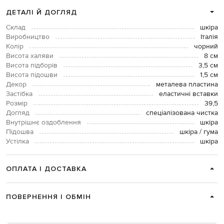
ДЕТАЛІ Й ДОГЛЯД
Склад
шкіра
Виробництво
Італія
Колір
чорний
Висота халяви
8 см
Висота підборів
3,5 см
Висота підошви
1,5 см
Декор
металева пластина
Застібка
еластичні вставки
Розмір
39,5
Догляд
спеціалізована чистка
Внутрішнє оздоблення
шкіра
Підошва
шкіра / гума
Устілка
шкіра
ОПЛАТА І ДОСТАВКА
ПОВЕРНЕННЯ І ОБМІН