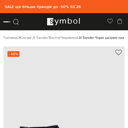
SALE ще більше брендів до -50% SS`26
Головна
Жінкам
Jil Sander
Взуття
Черевики
Jil Sander Чорні шкіряні низьк
- 40%