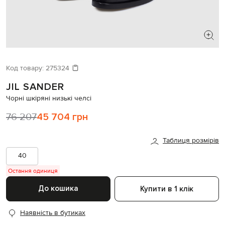
ШУКАЄТЕ НОВИЙ ОБРАЗ?
Давайте підберемо щось ще
Код товару:
275324
JIL SANDER
Схожі товари
Чорні шкіряні низькі челсі
76 207
45 704 грн
Таблиця розмірів
40
Остання одиниця
До кошика
Купити в 1 клік
Наявність в бутиках