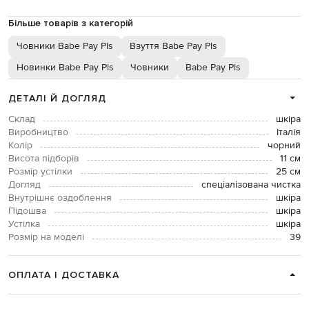
Більше товарів з категорій
Човники Babe Pay Pls
Взуття Babe Pay Pls
Новинки Babe Pay Pls
Човники
Babe Pay Pls
ДЕТАЛІ Й ДОГЛЯД
Склад
шкіра
Виробництво
Італія
Колір
чорний
Висота підборів
11 см
Розмір устілки
25 см
Догляд
спеціалізована чистка
Внутрішнє оздоблення
шкіра
Підошва
шкіра
Устілка
шкіра
Розмір на моделі
39
ОПЛАТА І ДОСТАВКА