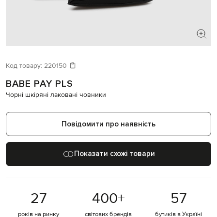
ШУКАЄТЕ НОВИЙ ОБРАЗ?
Давайте підберемо щось ще
Код товару:
220150
BABE PAY PLS
Схожі товари
Чорні шкіряні лаковані човники
Повідомити про наявність
Показати схожі товари
27
400
+
57
років на ринку
світових брендів
бутиків в Україні