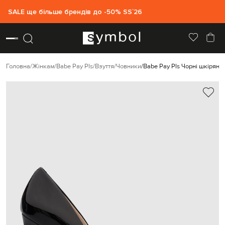
SALE ще більше брендів до -50% SS`26
Головна
Жінкам
Babe Pay Pls
Взуття
Човники
Babe Pay Pls Чорні шкіряні