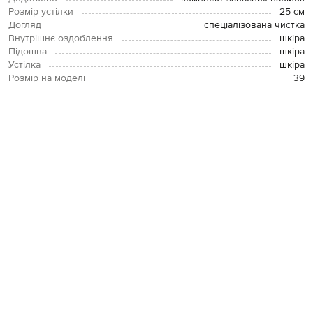
Розмір устілки
25 см
Догляд
спеціалізована чистка
Внутрішнє оздоблення
шкіра
Підошва
шкіра
Устілка
шкіра
Розмір на моделі
39
ОПЛАТА І ДОСТАВКА
ПОВЕРНЕННЯ І ОБМІН
ЗВʼЯЗАТИСЯ З НАМИ
Telegram
+38 044 365 94 94
Графік роботи колцентру:
Пн-Пт з 9 до 21, Сб з 10 до 19, Нд з 10
до 18