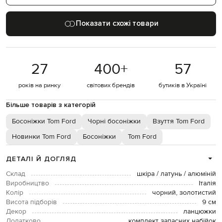
Показати схожі товари
27
400
+
57
років на ринку
світових брендів
бутиків в Україні
Більше товарів з категорій
Босоніжки Tom Ford
Чорні босоніжки
Взуття Tom Ford
Новинки Tom Ford
Босоніжки
Tom Ford
ДЕТАЛІ Й ДОГЛЯД
Склад
шкіра / латунь / алюміній
Виробництво
Італія
Колір
чорний, золотистий
Висота підборів
9 см
Декор
ланцюжки
Додатково
комплект запасних набійок