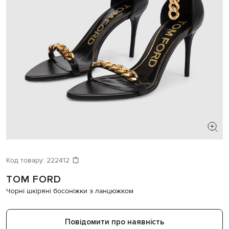
ШУКАЄТЕ НОВИЙ ОБРАЗ?
Давайте підберемо щось ще
Код товару:
222412
TOM FORD
Схожі товари
Чорні шкіряні босоніжки з ланцюжком
Повідомити про наявність