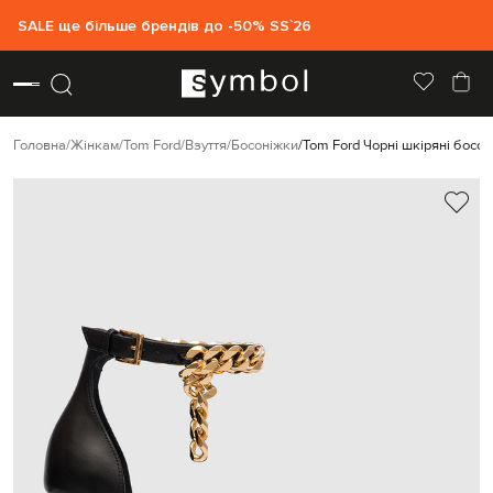
SALE ще більше брендів до -50% SS`26
Головна
Жінкам
Tom Ford
Взуття
Босоніжки
Tom Ford Чорні шкіряні босо