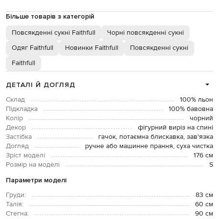
Більше товарів з категорій
Повсякденні сукні Faithfull
Чорні повсякденні сукні
Одяг Faithfull
Новинки Faithfull
Повсякденні сукні
Faithfull
ДЕТАЛІ Й ДОГЛЯД
Склад
100% льон
Підкладка
100% бавовна
Колір
чорний
Декор
фігурний виріз на спині
Застібка
гачок, потаємна блискавка, зав'язка
Догляд
ручне або машинне прання, суха чистка
Зріст моделі
176 см
Розмір на моделі
S
Параметри моделі
Груди:
83 см
Талія:
60 см
Стегна:
90 см