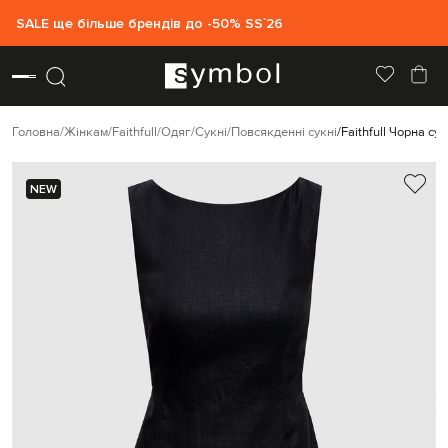
SALE ще більше брендів до -50% SS`26
Головна
Жінкам
Faithfull
Одяг
Сукні
Повсякденні сукні
Faithfull Чорна сук
NEW