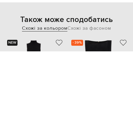
Також може сподобатись
Схожі за кольором
Схожі за фасоном
NEW
- 39%
TWINSET
TWINSET
11 892
12 254 грн
7 136 грн
XS
S
XS