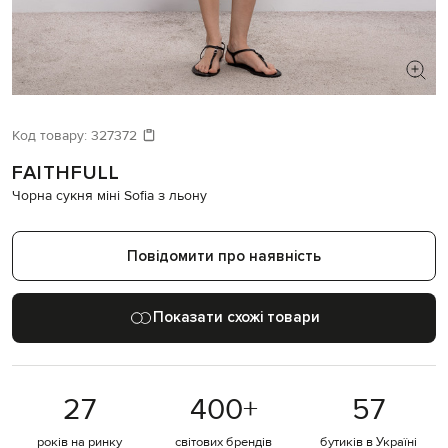
ШУКАЄТЕ НОВИЙ ОБРАЗ?
Давайте підберемо щось ще
Код товару:
327372
FAITHFULL
Схожі товари
Чорна сукня міні Sofia з льону
Повідомити про наявність
Показати схожі товари
27
400
+
57
років на ринку
світових брендів
бутиків в Україні