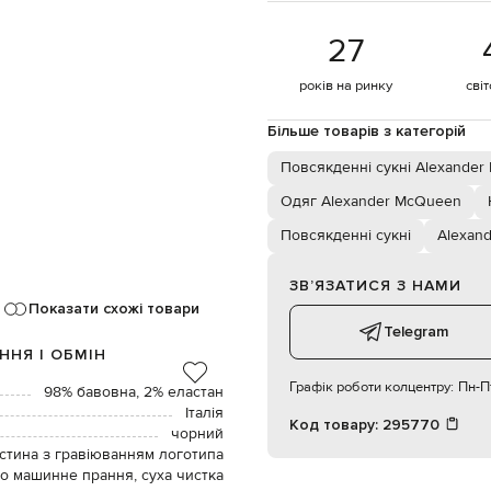
27
років на ринку
сві
Більше товарів з категорій
Повсякденні сукні Alexande
Одяг Alexander McQueen
Повсякденні сукні
Alexan
ЗВʼЯЗАТИСЯ З НАМИ
Показати схожі товари
Telegram
ННЯ І ОБМІН
Графік роботи колцентру:
Пн-Пт
98% бавовна, 2% еластан
Італія
Код товару:
295770
чорний
стина з гравіюванням логотипа
о машинне прання, суха чистка