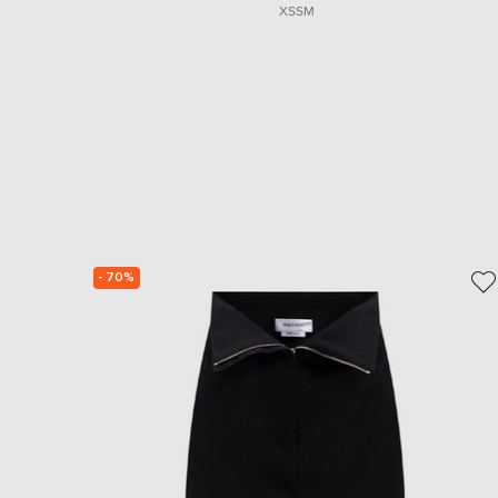
XS
S
M
- 70%