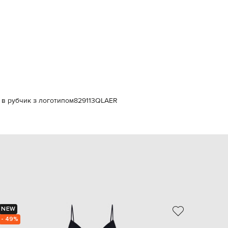
Italy
€
EUR
Latvia
€
EUR
Lithuania
€
EUR
Luxembourg
€
 в рубчик з логотипом
829113QLAER
EUR
Netherlands
€
PLN
Poland
zł
EUR
Portugal
€
EUR
NEW
NEW
Romania
€
- 49%