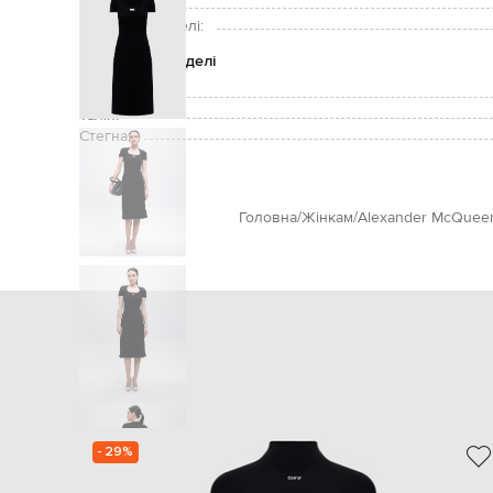
Зріст моделі:
Розмір на моделі:
Параметри моделі
Груди:
Талія:
Стегна:
Головна
Жінкам
Alexander McQuee
- 29%