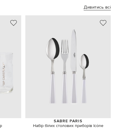
Дивитись всі
SABRE PARIS
ір
Набір білих столових приборів Icône
Рожева