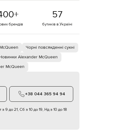
EUR
400
+
57
Denmark
€
тових брендів
бутиків в Україні
EUR
Estonia
€
EUR
r McQueen
Чорні повсякденні сукні
Finland
€
Новинки Alexander McQueen
EUR
der McQueen
France
€
EUR
Germany
€
+38 044 365 94 94
EUR
Greece
€
 з 9 до 21, Сб з 10 до 19, Нд з 10 до 18
EUR
Hungary
€
EUR