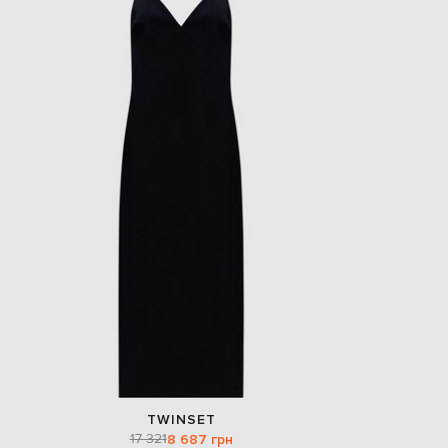
EUR
Slovakia
€
EUR
Slovenia
€
EUR
Spain
€
EUR
Sweden
€
UAH
Ukraine
₴
EUR
Other
€
TWINSET
17 321
8 687 грн