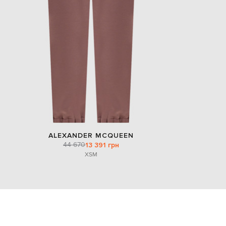
ALEXANDER MCQUEEN
44 670
13 391 грн
XS
M