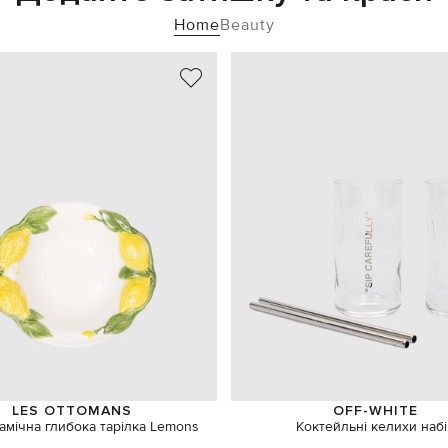
Home
Beauty
LES OTTOMANS
OFF-WHITE
рамічна глибока тарілка Lemons
Коктейльні келихи наб