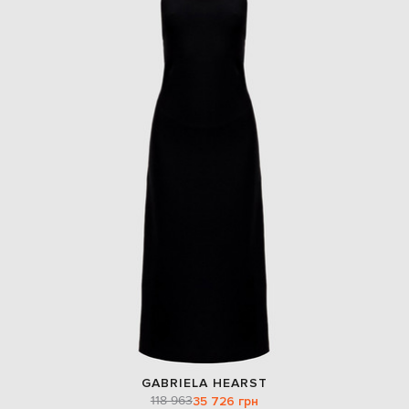
GABRIELA HEARST
118 963
35 726 грн