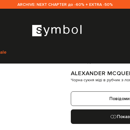
ARCHIVE: NEXT CHAPTER до -60% + EXTRA -50%
n
Одяг
Сукні
Повсякденні сукні
Alexander McQueen Чорна сукня міді
ale
Код товару:
295770
ALEXANDER MCQUE
Чорна сукня міді в рубчик з л
Повідоми
Показ