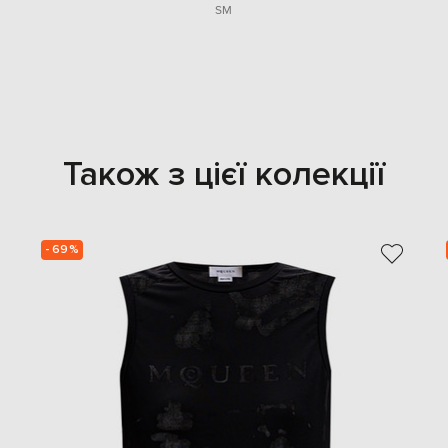
S
M
Також з цієї колекції
- 69%