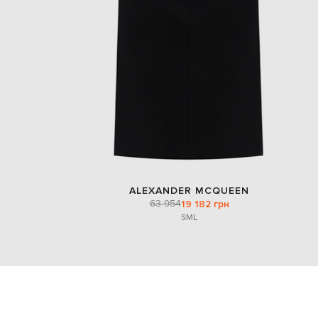
ALEXANDER MCQUEEN
63 954
19 182 грн
S
M
L