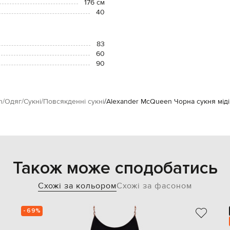
176 см
40
83
60
90
n
Одяг
Сукні
Повсякденні сукні
Alexander McQueen Чорна сукня міді
Також може сподобатись
Схожі за кольором
Схожі за фасоном
- 69%