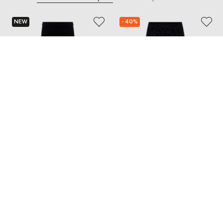
NEW
- 40%
TWINSET
PESERICO
23 473
10 496 грн
14 063 грн
S
S