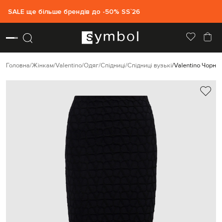
SALE ще більше брендів до -50% SS`26
Головна
Жінкам
Valentino
Одяг
Спідниці
Спідниці вузькі
Valentino Чорна 