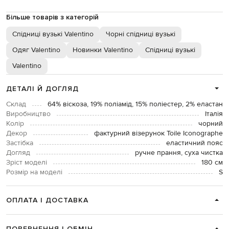
Більше товарів з категорій
Спідниці вузькі Valentino
Чорні спідниці вузькі
Одяг Valentino
Новинки Valentino
Спідниці вузькі
Valentino
ДЕТАЛІ Й ДОГЛЯД
Склад
64% віскоза, 19% поліамід, 15% поліестер, 2% еластан
Виробництво
Італія
Колір
чорний
Декор
фактурний візерунок Toile Iconographe
Застібка
еластичний пояс
Догляд
ручне прання, суха чистка
Зріст моделі
180 см
Розмір на моделі
S
ОПЛАТА І ДОСТАВКА
ПОВЕРНЕННЯ І ОБМІН