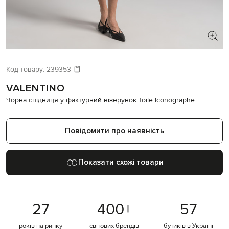
ШУКАЄТЕ НОВИЙ ОБРАЗ?
Давайте підберемо щось ще
Код товару:
239353
VALENTINO
Схожі товари
Чорна спідниця у фактурний візерунок Toile Iconographe
Повідомити про наявність
Показати схожі товари
27
400
+
57
років на ринку
світових брендів
бутиків в Україні