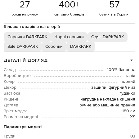
27
400
+
57
років на ринку
світових брендів
бутиків в Україні
Більше товарів з категорій
Сорочки DARKPARK
Чорні сорочки
Одяг DARKPARK
Sale DARKPARK
Сорочки
DARKPARK
ДЕТАЛІ Й ДОГЛЯД
Склад
100% бавовна
Виробництво
Італія
Колір
чорний
Декор
защипи, фігурний низ
Застібка
ґудзики
Кишені
нагрудна накладна кишеня
Догляд
ручне або машинне прання
Зріст моделі
180 см
Розмір на моделі
XS
Параметри моделі
Груди:
83