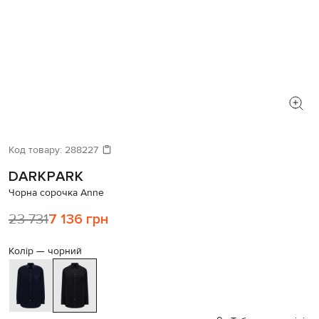
Код товару:
288227
DARKPARK
Чорна сорочка Annе
23 731
7 136 грн
Колір —
чорний