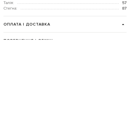
Талія:
57
Стегна:
87
ОПЛАТА І ДОСТАВКА
ПОВЕРНЕННЯ І ОБМІН
ЗВʼЯЗАТИСЯ З НАМИ
Telegram
+38 044 365 94 94
Графік роботи колцентру:
Пн-Пт з 9 до 21, Сб з 10 до 19, Нд з 10
до 18
Код товару:
288227
Головна
Жінкам
DARKPARK
Одяг
Сорочки
DARKPARK Чорна сорочка An