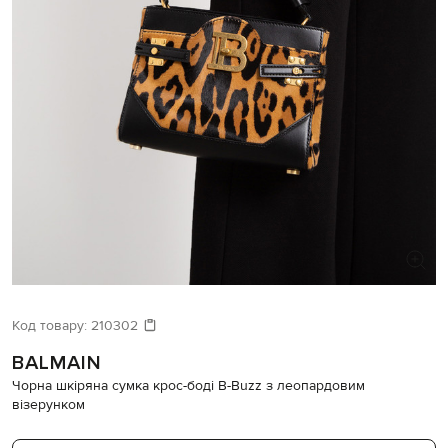
ШУКАЄТЕ НОВИЙ ОБРАЗ?
Давайте підберемо щось ще
Код товару:
210302
BALMAIN
Схожі товари
Чорна шкіряна сумка крос-боді B-Buzz з леопардовим
візерунком