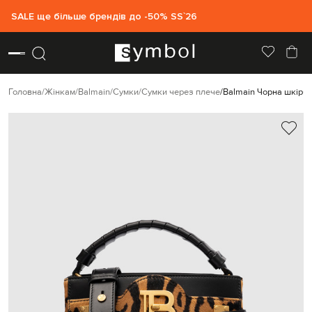
SALE ще більше брендів до -50% SS`26
Головна
Жінкам
Balmain
Сумки
Сумки через плече
Balmain Чорна шкірян