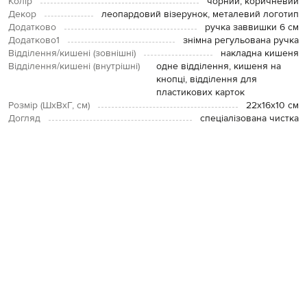
Колір
чорний, коричневий
Декор
леопардовий візерунок, металевий логотип
Додатково
ручка заввишки 6 см
Додатково1
знімна регульована ручка
Відділення/кишені (зовнішні)
накладна кишеня
Відділення/кишені (внутрішні)
одне відділення, кишеня на
кнопці, відділення для
пластикових карток
Розмір (ШхВхГ, см)
22х16х10 см
Догляд
спеціалізована чистка
Внутрішнє оздоблення
шкіра
ОПЛАТА І ДОСТАВКА
ПОВЕРНЕННЯ І ОБМІН
ЗВʼЯЗАТИСЯ З НАМИ
Telegram
+38 044 365 94 94