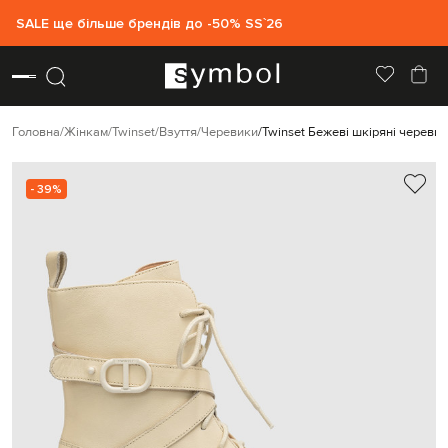
SALE ще більше брендів до -50% SS`26
Головна
Жінкам
Twinset
Взуття
Черевики
Twinset Бежеві шкіряні череви
- 39%