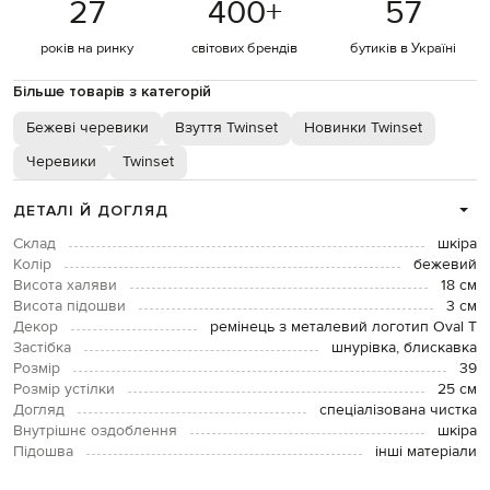
27
400
+
57
років на ринку
світових брендів
бутиків в Україні
Більше товарів з категорій
Бежеві черевики
Взуття Twinset
Новинки Twinset
Черевики
Twinset
ДЕТАЛІ Й ДОГЛЯД
Склад
шкіра
Колір
бежевий
Висота халяви
18 см
Висота підошви
3 см
Декор
ремінець з металевий логотип Oval T
Застібка
шнурівка, блискавка
Розмір
39
Розмір устілки
25 см
Догляд
спеціалізована чистка
Внутрішнє оздоблення
шкіра
Підошва
інші матеріали
Устілка
шкіра