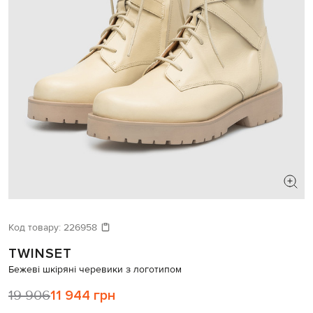
ШУКАЄТЕ НОВИЙ ОБРАЗ?
Давайте підберемо щось ще
Код товару:
226958
TWINSET
Схожі товари
Бежеві шкіряні черевики з логотипом
19 906
11 944 грн