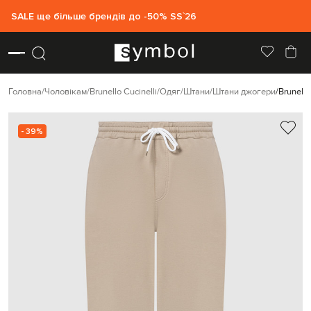
SALE ще більше брендів до -50% SS`26
Головна
Чоловікам
Brunello Cucinelli
Одяг
Штани
Штани джогери
Brunell
- 39%