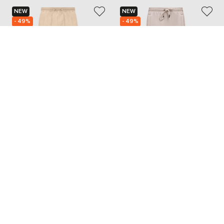
NEW
NEW
- 49%
- 49%
MACKAGE
OFF-WHITE
22 335
24 455
11 168 грн
12 254 грн
XXS
XS
S
M
L
XL
Також з цієї колекції