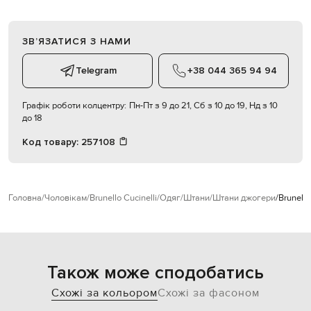
ЗВʼЯЗАТИСЯ З НАМИ
Telegram
+38 044 365 94 94
Графік роботи колцентру:
Пн-Пт з 9 до 21, Сб з 10 до 19, Нд з 10
до 18
Код товару:
257108
Головна
Чоловікам
Brunello Cucinelli
Одяг
Штани
Штани джогери
Brunell
Також може сподобатись
Схожі за кольором
Схожі за фасоном