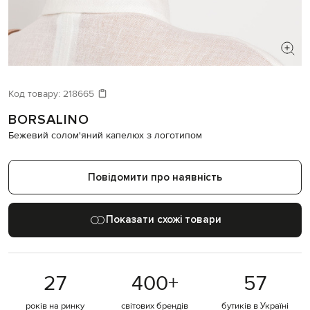
ШУКАЄТЕ НОВИЙ ОБРАЗ?
Давайте підберемо щось ще
Код товару:
218665
BORSALINO
Схожі товари
Бежевий солом'яний капелюх з логотипом
Повідомити про наявність
Показати схожі товари
27
400
+
57
років на ринку
світових брендів
бутиків в Україні