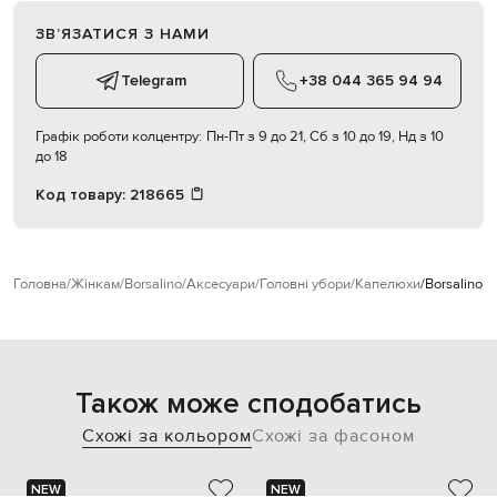
ЗВʼЯЗАТИСЯ З НАМИ
Telegram
+38 044 365 94 94
Графік роботи колцентру:
Пн-Пт з 9 до 21, Сб з 10 до 19, Нд з 10
до 18
Код товару:
218665
Головна
Жінкам
Borsalino
Аксесуари
Головні убори
Капелюхи
Borsalino 
Також може сподобатись
Схожі за кольором
Схожі за фасоном
NEW
NEW