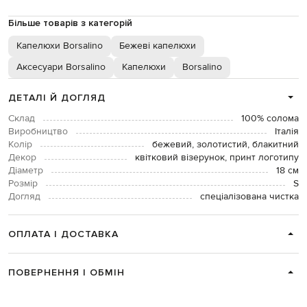
Більше товарів з категорій
Капелюхи Borsalino
Бежеві капелюхи
Аксесуари Borsalino
Капелюхи
Borsalino
ДЕТАЛІ Й ДОГЛЯД
Склад
100% солома
Виробництво
Італія
Колір
бежевий, золотистий, блакитний
Декор
квітковий візерунок, принт логотипу
Діаметр
18 см
Розмір
S
Догляд
спеціалізована чистка
ОПЛАТА І ДОСТАВКА
ПОВЕРНЕННЯ І ОБМІН