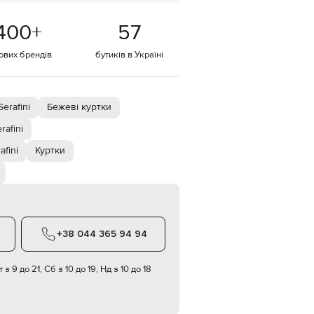
EUR
400
+
57
Denmark
€
тових брендів
бутиків в Україні
EUR
Estonia
€
EUR
erafini
Бежеві куртки
Finland
€
rafini
EUR
afini
Куртки
France
€
EUR
Germany
€
EUR
+38 044 365 94 94
Greece
€
 з 9 до 21, Сб з 10 до 19, Нд з 10 до 18
EUR
Hungary
€
EUR