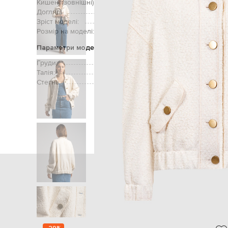
Кишені (зовнішні):
дві 
Догляд:
Зріст моделі:
Розмір на моделі:
Параметри моделі
Груди:
Талія:
Стегна:
Головна
Жінкам
Philosophy di Lor