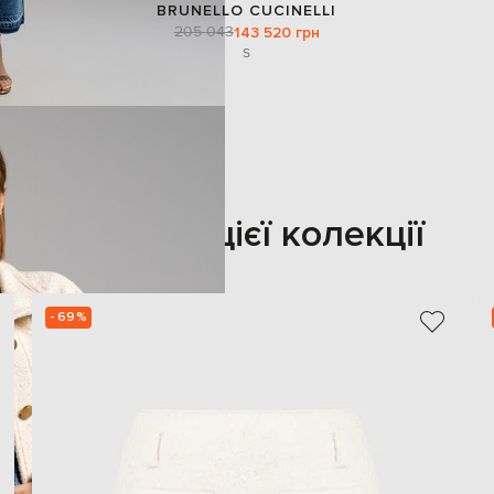
BRUNELLO CUCINELLI
205 043
143 520 грн
S
Також з цієї колекції
- 69%