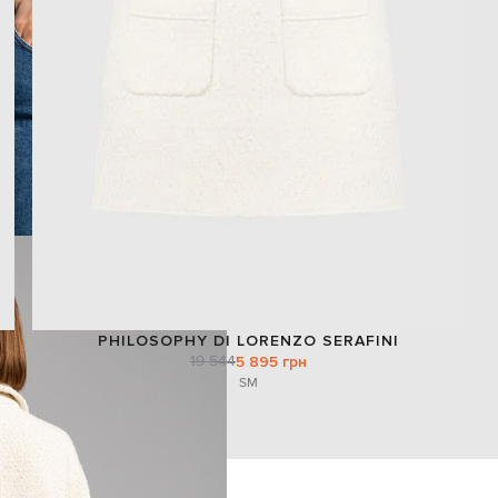
PHILOSOPHY DI LORENZO SERAFINI
19 544
5 895 грн
S
M