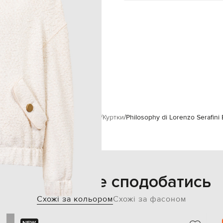
кишені з клапанами на ґудзиках
суха чистка
176 см
38
82
60
95
enzo Serafini
Одяг
Верхній одяг
Куртки
Philosophy di Lorenzo Serafin
Також може сподобатись
Схожі за кольором
Схожі за фасоном