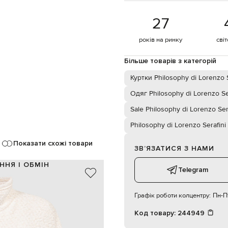
27
років на ринку
сві
Більше товарів з категорій
Куртки Philosophy di Lorenzo S
Одяг Philosophy di Lorenzo Se
Sale Philosophy di Lorenzo Ser
Philosophy di Lorenzo Serafini
Показати схожі товари
ЗВʼЯЗАТИСЯ З НАМИ
ННЯ І ОБМІН
Telegram
вна, 12% поліестер, 5% поліамід
100% поліестер
Графік роботи колцентру:
Пн-Пт
бежевий
акцентні шви, букле
Код товару:
244949
ґудзики