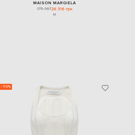
MAISON MARGIELA
175 367
26 316 грн
M
- 70%
- 69%