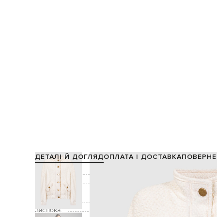
ДЕТАЛІ Й ДОГЛЯД
ОПЛАТА І ДОСТАВКА
ПОВЕРНЕ
Склад:
34% бавовна, 30% акрил, 19% во
Підкладка:
Колір:
Декор:
Застібка: