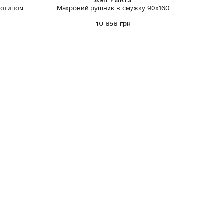
AMI PARIS
готипом
Махровий рушник в смужку 90х160
Сірий пл
10 858 грн