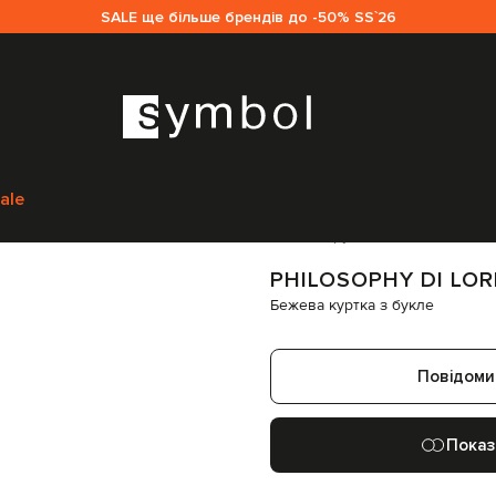
SALE ще більше брендів до -50% SS`26
enzo Serafini
Одяг
Верхній одяг
Куртки
Philosophy di Lorenzo Serafin
ale
Код товару:
244949
PHILOSOPHY DI LOR
Бежева куртка з букле
Повідоми
Показ