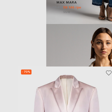
MAX MARA
84 479
59 146 грн
S
S/M
- 70%