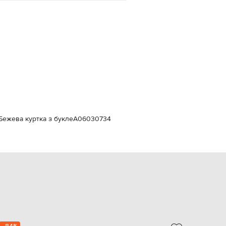
Italy
€
EUR
Latvia
€
EUR
Lithuania
€
EUR
Luxembourg
€
EUR
i Бежева куртка з букле
A06030734
Netherlands
€
PLN
Poland
zł
EUR
Portugal
€
EUR
Romania
€