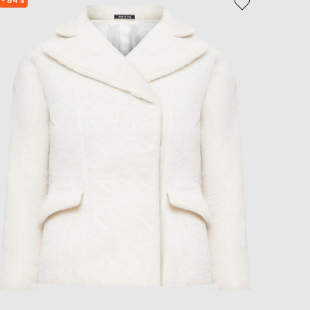
- 84%
NEW
EUR
- 29%
Slovakia
€
EUR
Slovenia
€
EUR
Spain
€
EUR
Sweden
€
UAH
Ukraine
₴
EUR
Other
€