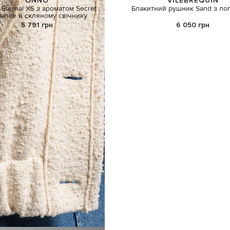
ONNO
VILEBREQUIN
 Eternal ХS з ароматом Secret
Блакитний рушник Sand з ло
ance в скляному свічнику
5 791 грн
6 050 грн