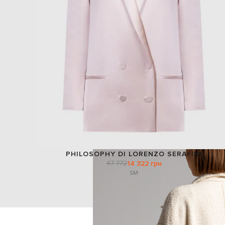
PHILOSOPHY DI LORENZO SERAFINI
47 772
14 322 грн
S
M