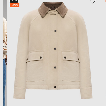
NEW
- 30%