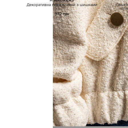
H.ANDREAS
Декоративна гілка ялинки з шишками
Свічка
Rom
932 грн