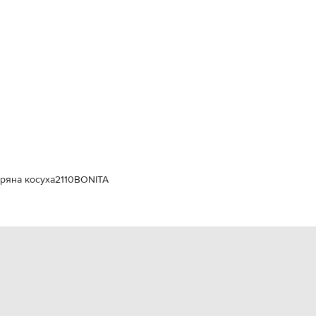
Italy
€
EUR
Latvia
€
EUR
Lithuania
€
EUR
Luxembourg
€
EUR
Netherlands
€
ряна косуха
2110BONITA
PLN
Poland
zł
EUR
Portugal
€
EUR
Romania
€