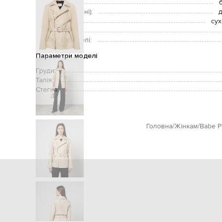
Застібка:
Кишені (зовнішні):
д
Догляд:
сух
Зріст моделі:
Розмір на моделі:
Параметри моделі
Груди:
Талія:
Стегна:
Головна
Жінкам
Babe P