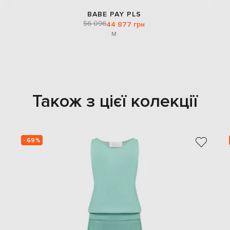
BABE PAY PLS
56 096
44 877 грн
M
Також з цієї колекції
- 69%