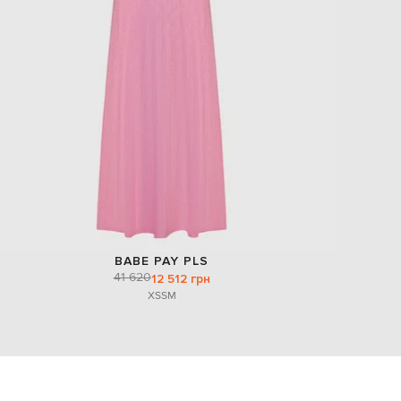
BABE PAY PLS
41 620
12 512 грн
XS
S
M