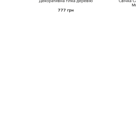
Декоративна гілка деревію
Свічка 
M
777 грн