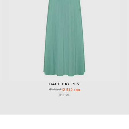
BABE PAY PLS
41 620
12 512 грн
XS
S
M
L