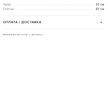
Талія:
57 см
Стегна:
87 см
ОПЛАТА І ДОСТАВКА
ПОВЕРНЕННЯ І ОБМІН
ЗВʼЯЗАТИСЯ З НАМИ
Telegram
+38 044 365 94 94
Графік роботи колцентру:
Пн-Пт з 9 до 21, Сб з 10 до 19, Нд з 10
до 18
Код товару:
333253