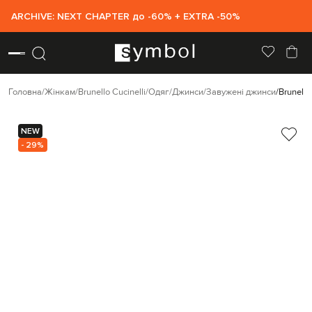
ARCHIVE: NEXT CHAPTER до -60% + EXTRA -50%
Головна
Жінкам
Brunello Cucinelli
Одяг
Джинси
Завужені джинси
Brunello
NEW
- 29%