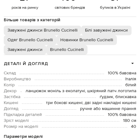
років на ринку
світових брендів
бутиків в Україні
Більше товарів з категорій
Завужені джинси Brunello Cucinelli
Білі завужені джинси
Одяг Brunello Cucinelli
Новинки Brunello Cucinelli
Завужені джинси
Brunello Cucinelli
ДЕТАЛІ Й ДОГЛЯД
Склад
100% бавовна
Виробництво
Італія
Колір
білий
Декор
ланцюжок моніль з еколатуні, шкіряний патч логотипа
Застібка
ґудзик, блискавка
Кишені
три бокові кишені, дві задні накладні кишені
Догляд
ручне або машинне прання
Підкладка деталей
100% бавовна
Зріст моделі
180 см
Розмір на моделі
40
Параметри моделі