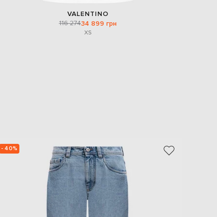
VALENTINO
116 274
34 899 грн
XS
- 40%
- 39%