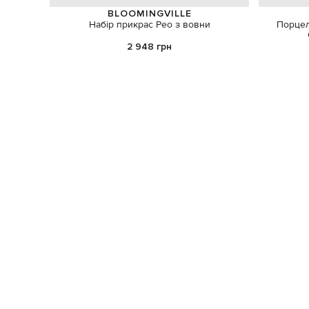
BLOOMINGVILLE
Набір прикрас Peo з вовни
Порцел
2 948 грн