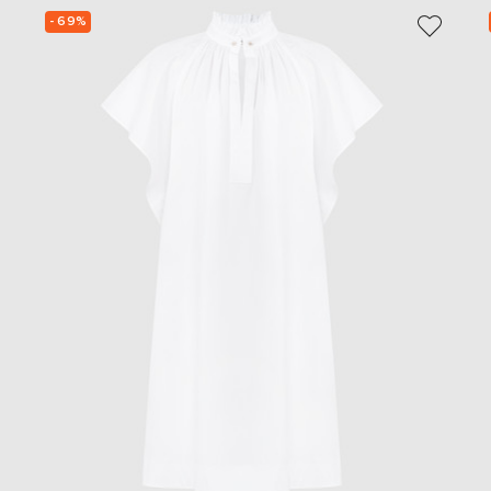
- 69%