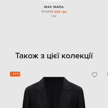
MAX MARA
18 923
5 688 грн
S/M
Також з цієї колекції
- 40%