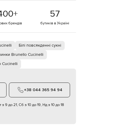
EUR
400
+
57
Denmark
€
тових брендів
бутиків в Україні
EUR
Estonia
€
EUR
cinelli
Білі повсякденні сукні
Finland
€
инки Brunello Cucinelli
EUR
 Cucinelli
France
€
EUR
Germany
€
+38 044 365 94 94
EUR
Greece
€
 з 9 до 21, Сб з 10 до 19, Нд з 10 до 18
EUR
Hungary
€
EUR