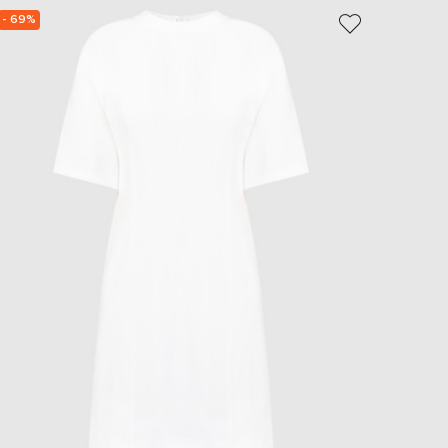
EUR
- 69%
- 70%
Slovakia
€
EUR
Slovenia
€
EUR
Spain
€
EUR
Sweden
€
UAH
Ukraine
₴
EUR
Other
€