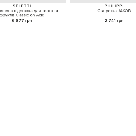
SELETTI
PHILIPPI
янова підставка для торта та
Статуетка JAKOB
фруктів Classic on Acid
6 877 грн
2 741 грн