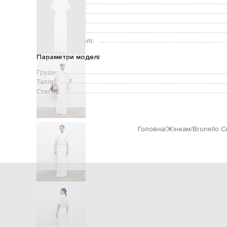
Додатково:
Застібка:
Догляд:
Зріст моделі:
Розмір на моделі:
Параметри моделі
Груди:
Талія:
Стегна:
Головна
Жінкам
Brunello Cu