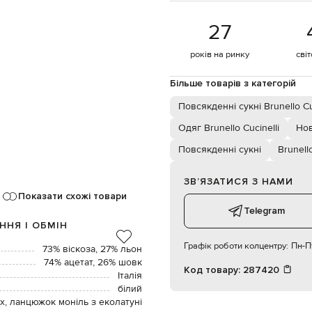
27
років на ринку
сві
Більше товарів з категорій
Повсякденні сукні Brunello Cu
Одяг Brunello Cucinelli
Нов
Повсякденні сукні
Brunello
ЗВʼЯЗАТИСЯ З НАМИ
Показати схожі товари
Telegram
ННЯ І ОБМІН
Графік роботи колцентру:
Пн-Пт
73% віскоза, 27% льон
74% ацетат, 26% шовк
Код товару:
287420
Італія
білий
х, ланцюжок моніль з еколатуні