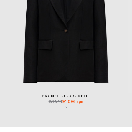
BRUNELLO CUCINELLI
151 844
91 096 грн
S