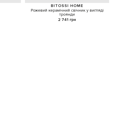
BITOSSI HOME
Рожевий керамічний свічник у вигляді
Асорті ц
троянди
2 741 грн