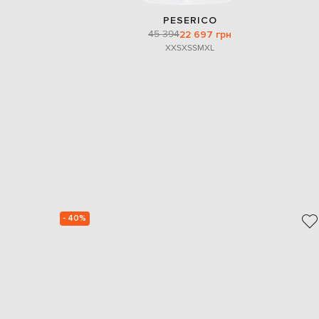
PESERICO
45 394
22 697 грн
XXS
XS
S
M
XL
- 40%