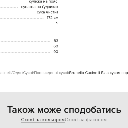
куліска на поясі
супатна на ґудзиках
суха чистка
172 см
S
83
60
90
cinelli
Одяг
Сукні
Повсякденні сукні
Brunello Cucinelli Біла сукня-с
Також може сподобатись
Схожі за кольором
Схожі за фасоном