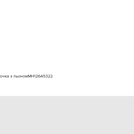
Italy
€
EUR
Latvia
€
EUR
Lithuania
€
EUR
Luxembourg
€
EUR
Netherlands
€
орочка з льоном
MH126A5322
PLN
Poland
zł
EUR
Portugal
€
EUR
Romania
€