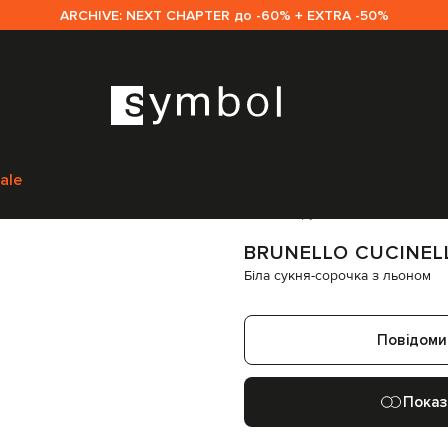
ARCHIVE: NEXT CHAPTER до -60% + EXTRA -50%
cinelli
Одяг
Сукні
Повсякденні сукні
Brunello Cucinelli Біла сукня-с
ale
Код товару:
287420
BRUNELLO CUCINEL
Біла сукня-сорочка з льоном
Повідоми
Показ