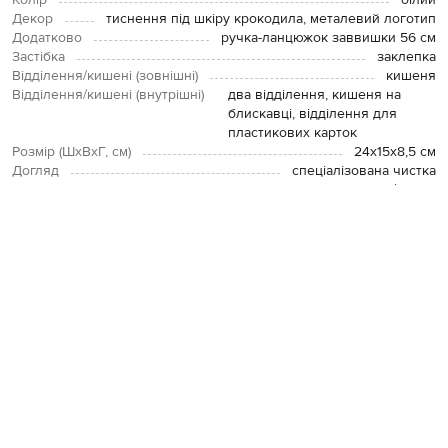
Колір
білий
Декор
тиснення під шкіру крокодила, металевий логотип
Додатково
ручка-ланцюжок заввишки 56 см
Застібка
заклепка
Відділення/кишені (зовнішні)
кишеня
Відділення/кишені (внутрішні)
два відділення, кишеня на
блискавці, відділення для
пластикових карток
Розмір (ШхВхГ, см)
24х15х8,5 см
Догляд
спеціалізована чистка
Внутрішнє оздоблення
текстиль / шкіра
ОПЛАТА І ДОСТАВКА
ПОВЕРНЕННЯ І ОБМІН
ЗВʼЯЗАТИСЯ З НАМИ
Telegram
+38 044 365 94 94