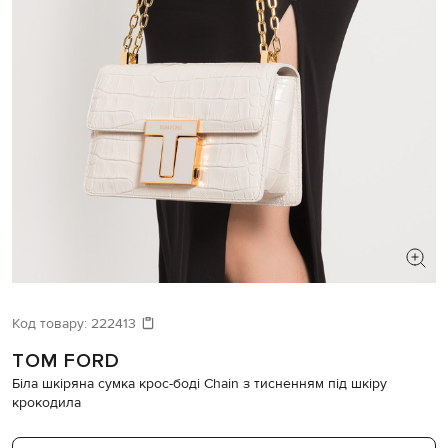
ШУКАЄТЕ НОВИЙ ОБРАЗ?
Давайте підберемо щось ще
Код товару:
222413
TOM FORD
Схожі товари
Біла шкіряна сумка крос-боді Chain з тисненням під шкіру
крокодила